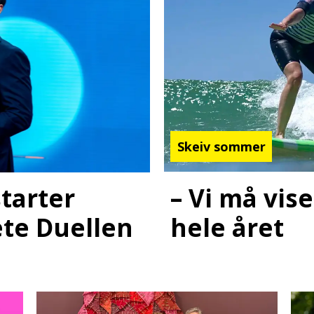
Skeiv sommer
– Vi må vis
starter
hele året
ete Duellen