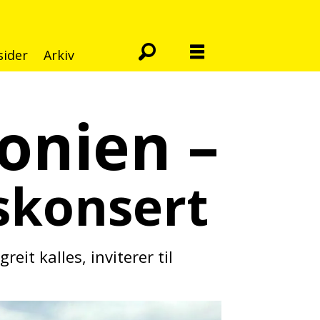
sider
Arkiv
onien –
mskonsert
t kalles, inviterer til