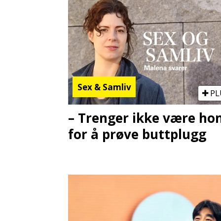
Sex & Samliv
PL
– Trenger ikke være h
for å prøve buttplugg