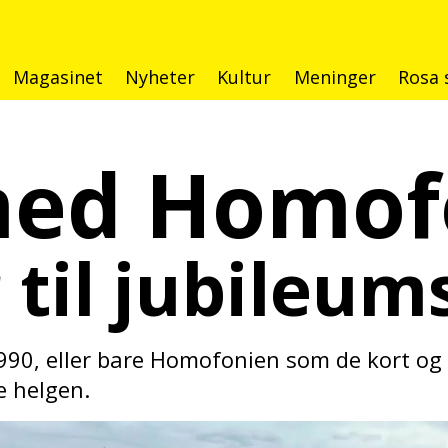
Magasinet
Nyheter
Kultur
Meninger
Rosa 
med Homof
r til jubileu
, eller bare Homofonien som de kort og grei
e helgen.