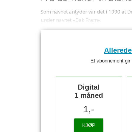
Som navnet antyder var det i 1990 at D
under navnet «Bak Fram».
Allered
Et abonnement gir ti
Digital
1 måned
1,-
KJØP