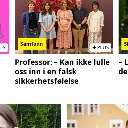
Samfunn
S
US
PLUS
Professor: – Kan ikke lulle
– 
oss inn i en falsk
de
sikkerhetsfølelse