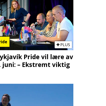
ride
PLUS
ykjavík Pride vil lære av
. juni: – Ekstremt viktig