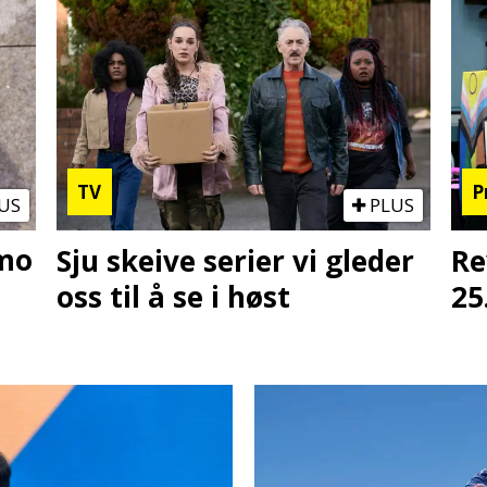
TV
P
US
PLUS
omo
Sju skeive serier vi gleder
Re
oss til å se i høst
25