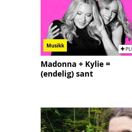
Musikk
PL
Madonna + Kylie =
(endelig) sant