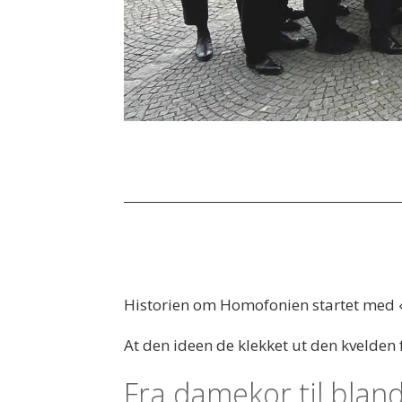
Historien om Homofonien startet med «
At den ideen de klekket ut den kvelden f
Fra damekor til blan