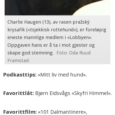
Charlie Haugen (13), av rasen pražský
krysařík («tsjekkisk rottehund»), er foreløpig
eneste mannlige medlem i «Lobbyen».
Oppgaven hans er å ta i mot gjester og
skape god stemning.
Foto: Oda Ruud
Framstad.
Podkasttips:
«Mitt liv med hund».
Favorittlåt:
Bjørn Eidsvågs «Skyfri Himmel».
Favorittfilm:
«101 Dalmantinere»,