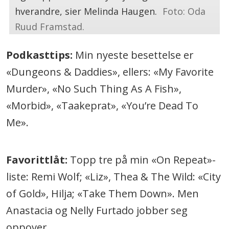
hverandre, sier Melinda Haugen.
Foto: Oda
Ruud Framstad.
Podkasttips:
Min nyeste besettelse er
«Dungeons & Daddies», ellers: «My Favorite
Murder», «No Such Thing As A Fish»,
«Morbid», «Taakeprat», «You’re Dead To
Me».
Favorittlåt:
Topp tre på min «On Repeat»-
liste: Remi Wolf; «Liz», Thea & The Wild: «City
of Gold», Hilja; «Take Them Down». Men
Anastacia og Nelly Furtado jobber seg
oppover.