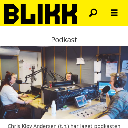
Podkast
Chris Kløv Andersen (t.h.) har laget podkasten