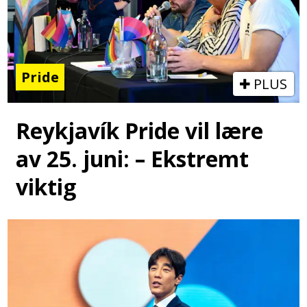
Pride
PLUS
Reykjavík Pride vil lære
av 25. juni: – Ekstremt
viktig