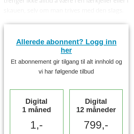
trenger ikke alltid å være i en lærkjeller eller i
skauen, selv om man trives med den slags.
Allerede abonnent? Logg inn
her
Et abonnement gir tilgang til alt innhold og
vi har følgende tilbud
Digital
Digital
1 måned
12 måneder
1,-
799,-