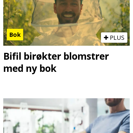
Bok
PLUS
Bifil birøkter blomstrer
med ny bok