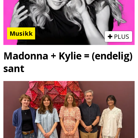
Musikk
PLUS
Madonna + Kylie = (endelig)
sant