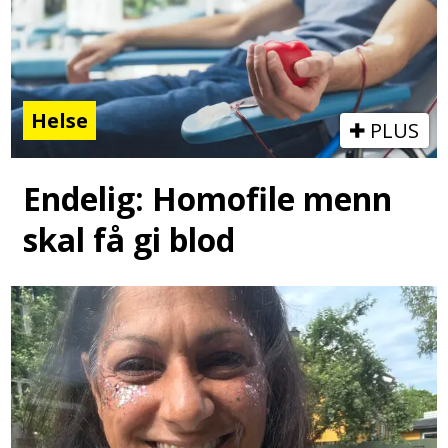
Helse
PLUS
Endelig: Homofile menn
skal få gi blod