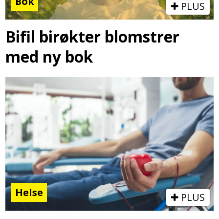
Bok
PLUS
Bifil birøkter blomstrer
med ny bok
Helse
PLUS