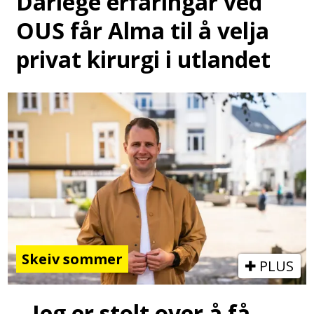
Dårlege erfaringar ved
OUS får Alma til å velja
privat kirurgi i utlandet
Skeiv sommer
PLUS
– Jeg er stolt over å få