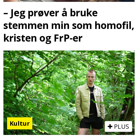
– Jeg prøver å bruke
stemmen min som homofil,
kristen og FrP-er
Kultur
PLUS