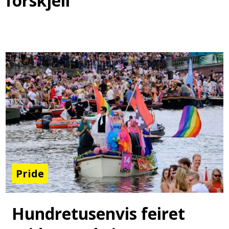
forskjell
Pride
Hundretusenvis feiret