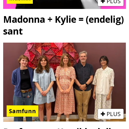
PLUS
Madonna + Kylie = (endelig)
sant
Samfunn
PLUS