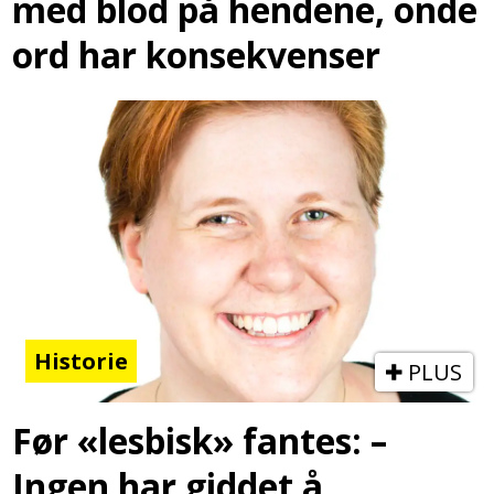
med blod på hendene, onde
ord har konsekvenser
Historie
PLUS
Før «lesbisk» fantes: –
Ingen har giddet å