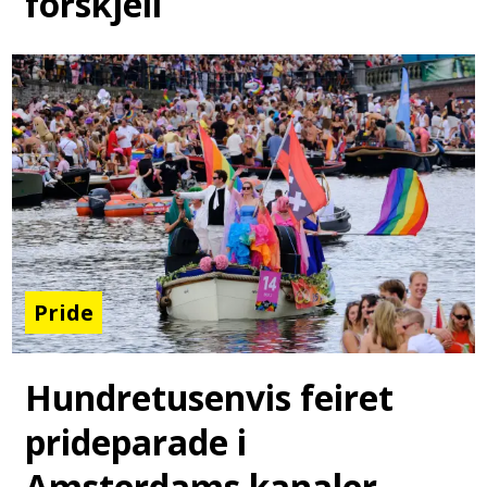
forskjell
Pride
Hundretusenvis feiret
prideparade i
Amsterdams kanaler