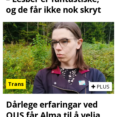
og de får ikke nok skryt
Trans
PLUS
Dårlege erfaringar ved
OUS får Alma til å velja