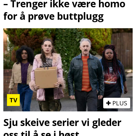
– Trenger ikke være homo
for å prøve buttplugg
TV
PLUS
Sju skeive serier vi gleder
oss til å se i høst