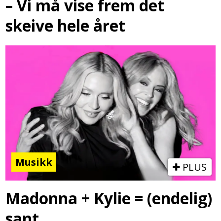
– Vi må vise frem det
skeive hele året
Musikk
PLUS
Madonna + Kylie = (endelig)
sant