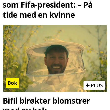
som Fifa-president: – På
tide med en kvinne
Bok
PLUS
Bifil birøkter blomstrer