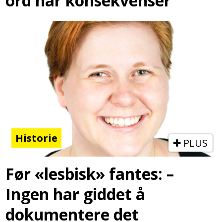
ord har konsekvenser
Historie
PLUS
Før «lesbisk» fantes: –
Ingen har giddet å
dokumentere det