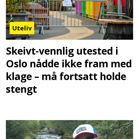
Uteliv
Skeivt-vennlig utested i
Oslo nådde ikke fram med
klage – må fortsatt holde
stengt