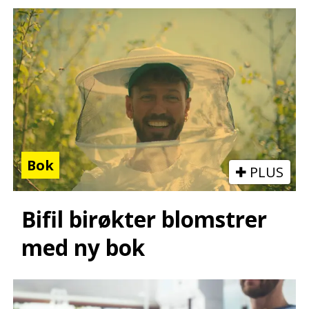
Bok
PLUS
Bifil birøkter blomstrer
med ny bok