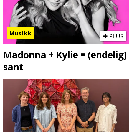
Musikk
PLUS
Madonna + Kylie = (endelig)
sant