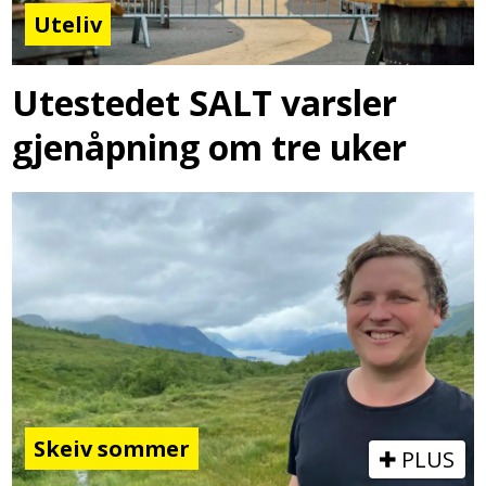
Uteliv
Utestedet SALT varsler
gjenåpning om tre uker
Skeiv sommer
PLUS