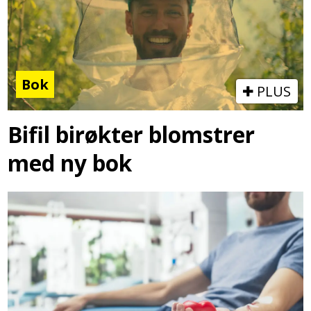
Bok
PLUS
Bifil birøkter blomstrer
med ny bok