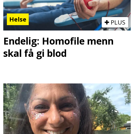
Helse
PLUS
Endelig: Homofile menn
skal få gi blod