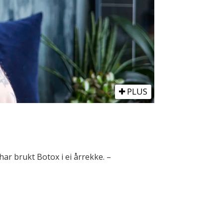
PLUS
ar brukt Botox i ei årrekke. –