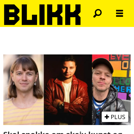
Tag:
eivind
breilid
PLUS