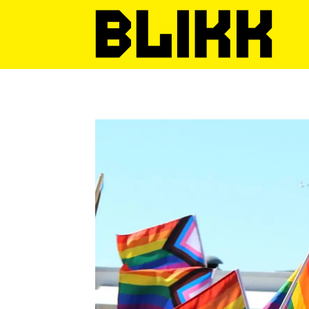
Tag:
farsund