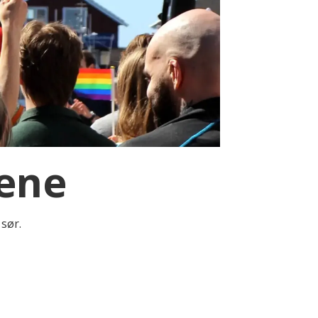
dene
 sør.