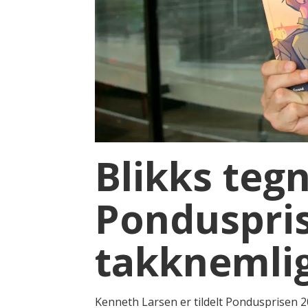
Blikks teg
Pondusprise
takknemli
Kenneth Larsen er tildelt Pondusprisen 2