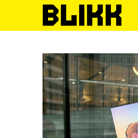
Tag:
kenneth
larsen