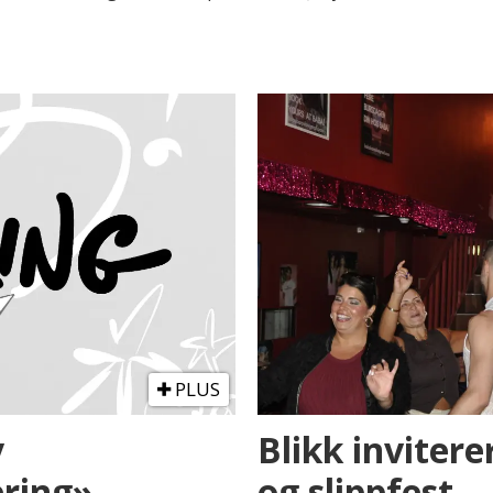
PLUS
y
Blikk invitere
ring»
og slippfest