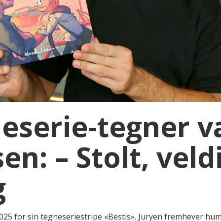
neserie-tegner v
n: – Stolt, veld
g
025 for sin tegneseriestripe «Bestis». Juryen fremhever hum