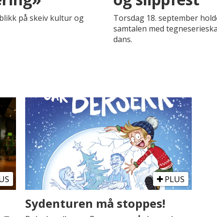
likk på skeiv kultur og
Torsdag 18. september holder
samtalen med tegneserieskap
dans.
US
PLUS
Sydenturen må stoppes!