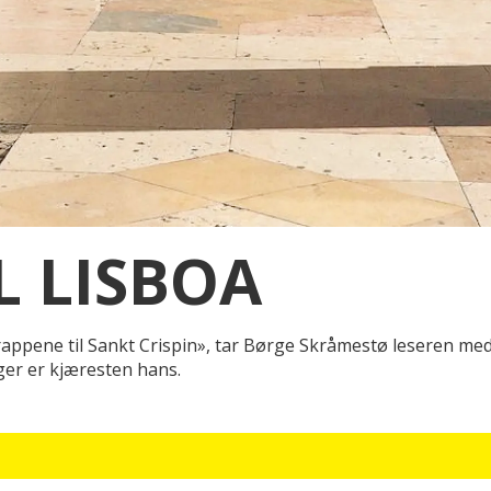
L LISBOA
 trappene til Sankt Crispin», tar Børge Skråmestø leseren me
ger er kjæresten hans.