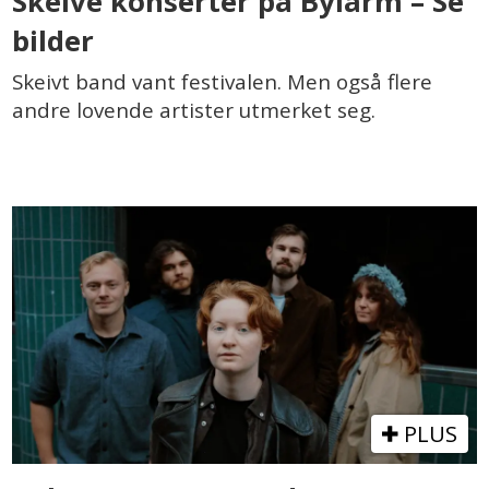
Skeive konserter på Bylarm – Se
bilder
Skeivt band vant festivalen. Men også flere
andre lovende artister utmerket seg.
PLUS