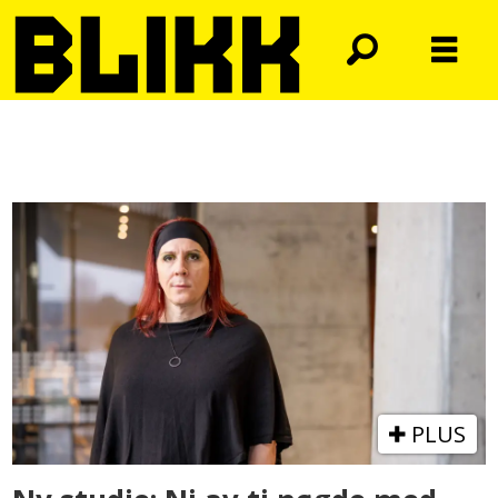
Tag:
silje-
håvard
bolstad
PLUS