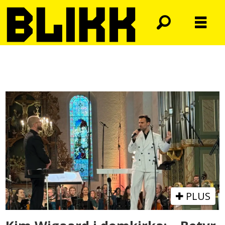
Tag:
skeivt
fellesskap
PLUS