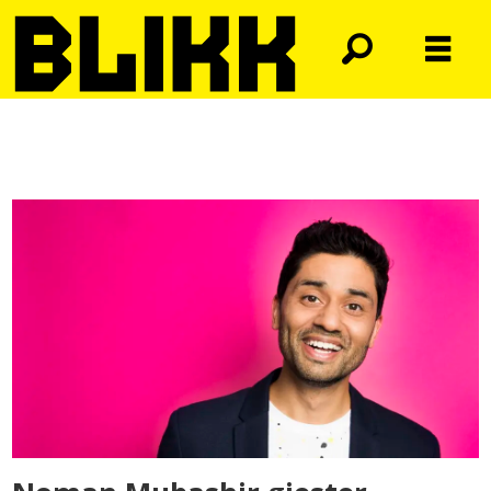
Tag:
trude
drevland