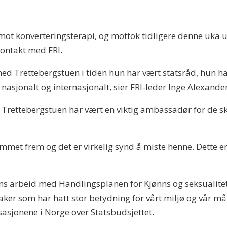
 mot konverteringsterapi, og mottok tidligere denne uka u
 kontakt med FRI.
med Trettebergstuen i tiden hun har vært statsråd, hun h
nasjonalt og internasjonalt, sier FRI-leder Inge Alexander 
 Trettebergstuen har vært en viktig ambassadør for de sk
mmet frem og det er virkelig synd å miste henne. Dette er e
uens arbeid med Handlingsplanen for Kjønns og seksuali
er som har hatt stor betydning for vårt miljø og vår målg
asjonene i Norge over Statsbudsjettet.