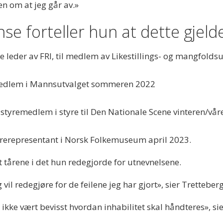
en om at jeg går av.»
e forteller hun at dette gjelde
e leder av FRI, til medlem av Likestillings- og mangfold
m medlem i Mannsutvalget sommeren 2022
m styremedlem i styre til Den Nationale Scene vinteren/vår
rerepresentant i Norsk Folkemuseum april 2023.
tårene i det hun redegjorde for utnevnelsene.
vil redegjøre for de feilene jeg har gjort», sier Tretteber
ar ikke vært bevisst hvordan inhabilitet skal håndteres», si