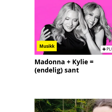
Musikk
PL
Madonna + Kylie =
(endelig) sant