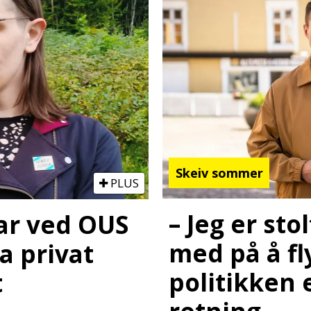
Skeiv sommer
PLUS
– Jeg er sto
ar ved OUS
med på å fl
ja privat
politikken e
t