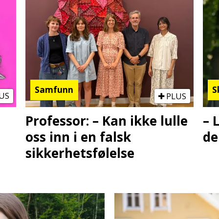
Samfunn
S
US
PLUS
Professor: – Kan ikke lulle
– 
oss inn i en falsk
de
sikkerhetsfølelse