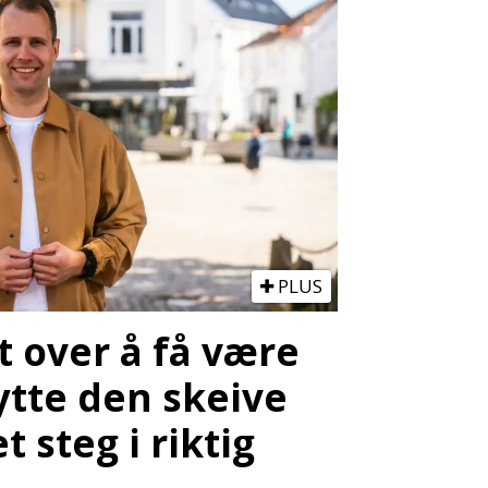
PLUS
lt over å få være
ytte den skeive
t steg i riktig