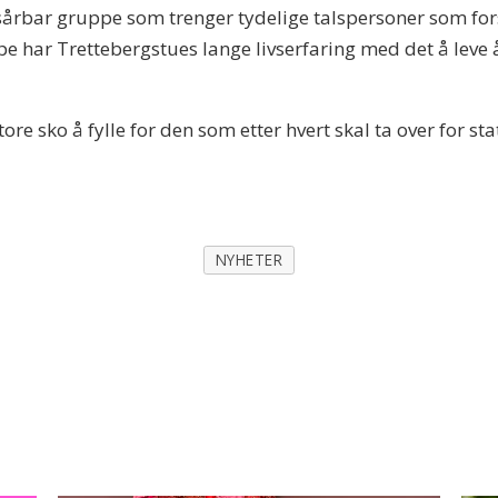
 sårbar gruppe som trenger tydelige talspersoner som for
ar Trettebergstues lange livserfaring med det å leve åpe
store sko å fylle for den som etter hvert skal ta over for st
NYHETER