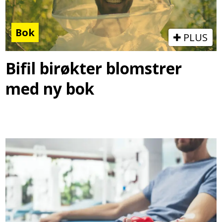
Bok
PLUS
Bifil birøkter blomstrer
med ny bok