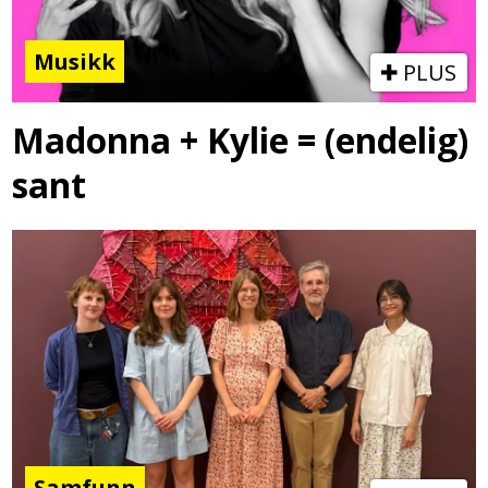
Musikk
PLUS
Madonna + Kylie = (endelig)
sant
Samfunn