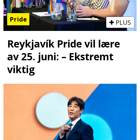
Pride
PLUS
Reykjavík Pride vil lære
av 25. juni: – Ekstremt
viktig