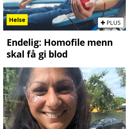
Helse
PLUS
Endelig: Homofile menn
skal få gi blod