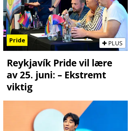
Pride
PLUS
Reykjavík Pride vil lære
av 25. juni: – Ekstremt
viktig