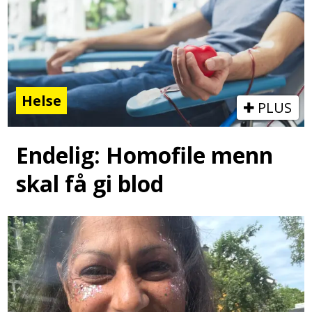
Helse
PLUS
Endelig: Homofile menn
skal få gi blod