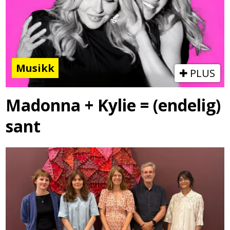
Musikk
PLUS
Madonna + Kylie = (endelig)
sant