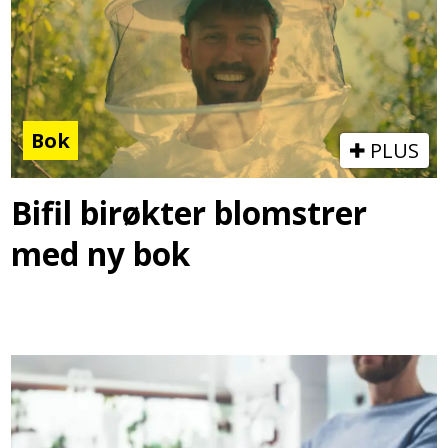
Bok
PLUS
Bifil birøkter blomstrer
med ny bok