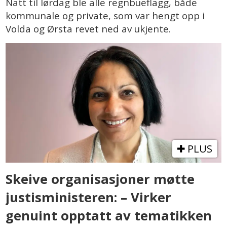
Natt til lørdag ble alle regnbueflagg, både
kommunale og private, som var hengt opp i
Volda og Ørsta revet ned av ukjente.
PLUS
Skeive organisasjoner møtte
justisministeren: – Virker
genuint opptatt av tematikken