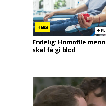
Helse
PL
Endelig: Homofile menn
skal få gi blod