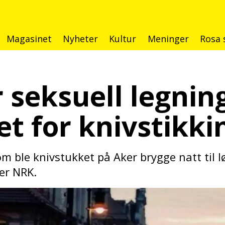
Magasinet
Nyheter
Kultur
Meninger
Rosa 
or seksuell legni
t for knivstikkin
om ble knivstukket på Aker brygge natt til 
ver NRK.