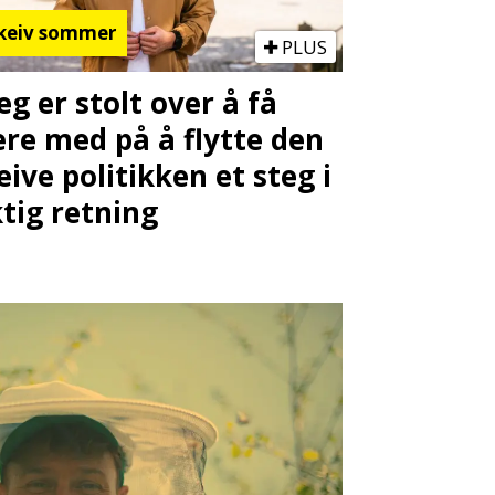
keiv sommer
PLUS
Jeg er stolt over å få
re med på å flytte den
eive politikken et steg i
ktig retning