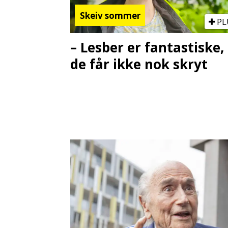
Skeiv sommer
PL
– Lesber er fantastiske,
de får ikke nok skryt