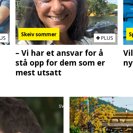
Skeiv sommer
S
US
PLUS
– Vi har et ansvar for å
Vi
stå opp for dem som er
ny
mest utsatt