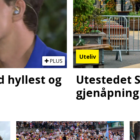
Uteliv
PLUS
 hyllest og
Utestedet S
gjenåpning