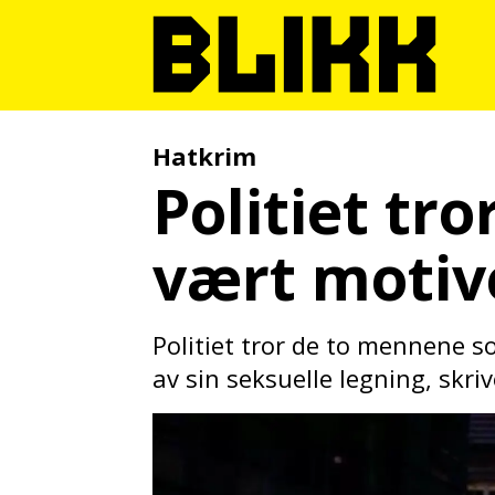
Hatkrim
Politiet tr
vært motive
Politiet tror de to mennene s
av sin seksuelle legning, skri