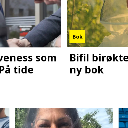
Bok
Bifil birøk
laveness som
ny bok
 På tide