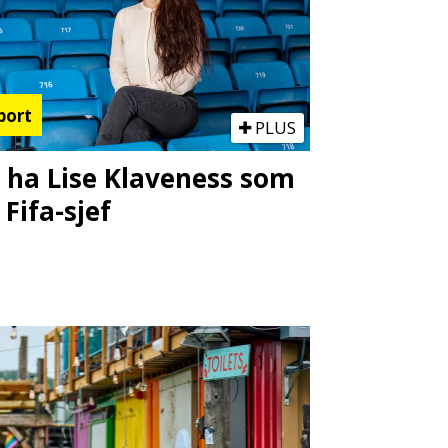
port
PLUS
l ha Lise Klaveness som
 Fifa-sjef