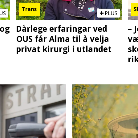
Trans
S
US
PLUS
 og
Dårlege erfaringar ved
– 
OUS får Alma til å velja
væ
privat kirurgi i utlandet
sk
ri