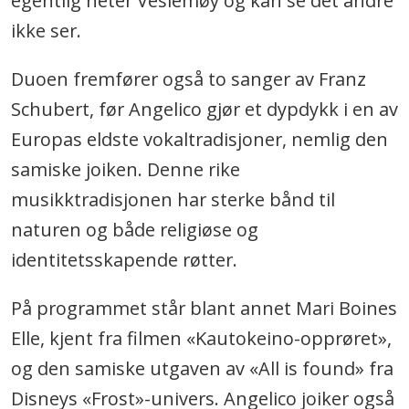
egentlig heter Veslemøy og kan se det andre
ikke ser.
Duoen fremfører også to sanger av Franz
Schubert, før Angelico gjør et dypdykk i en av
Europas eldste vokaltradisjoner, nemlig den
samiske joiken. Denne rike
musikktradisjonen har sterke bånd til
naturen og både religiøse og
identitetsskapende røtter.
På programmet står blant annet Mari Boines
Elle, kjent fra filmen «Kautokeino-opprøret»,
og den samiske utgaven av «All is found» fra
Disneys «Frost»-univers. Angelico joiker også