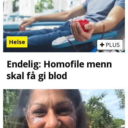
Helse
PLUS
Endelig: Homofile menn
skal få gi blod