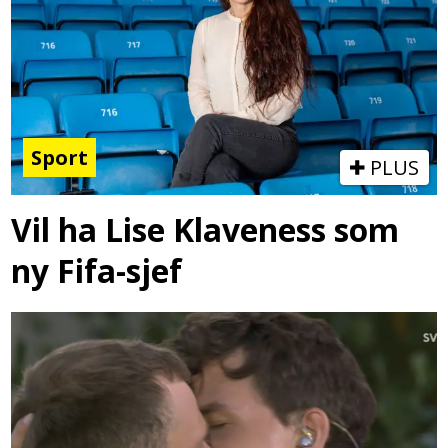
Sport
PLUS
Vil ha Lise Klaveness som
ny Fifa-sjef