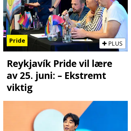
Pride
PLUS
Reykjavík Pride vil lære
av 25. juni: – Ekstremt
viktig