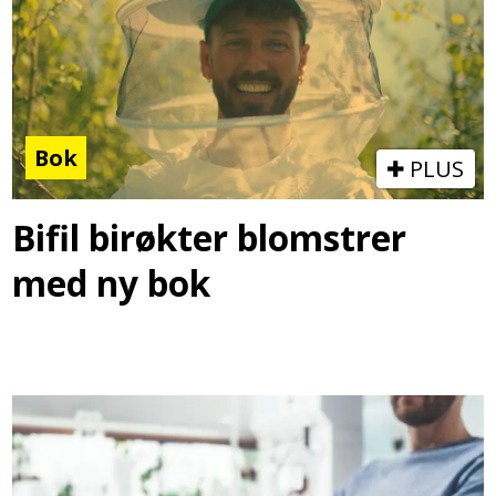
Bok
PLUS
Bifil birøkter blomstrer
med ny bok