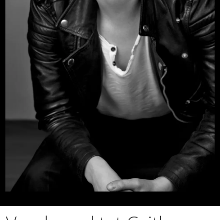
mot opera?
– At det er en utilgjengelig og elitistisk
kunstform. Og at det synges på et språk
man ikke forstår. Men opera tekstes, slik
som filmer på TV, så det burde ikke være
noe problem. En annen fordom er at alle
operasangere er feite og store divaer.
4) Hvilken opera vil du anbefale
nybegynnere?
Det er 400 år av stilarter å velge mellom.
Men om jeg skal anbefale noen, så vil jeg
si «Figaros bryllup» av Wolfgang Amadeus