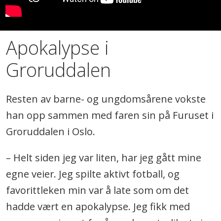
rolleportretter. […] Uansett hvilken intrikat
scene-karakter Adrian Angelico gir seg i
kast med, utmerker han seg med en i
Apokalypse i
særdeleshet nobel og elegant vokalitet.
Groruddalen
Hans stemme har et personlig og slående
vakkert, lysende timbre. Det musikalske
Resten av barne- og ungdomsårene vokste
budskapet fremføres inderlig og med stor
han opp sammen med faren sin på Furuset i
musikalitet.»
Groruddalen i Oslo.
– Helt siden jeg var liten, har jeg gått mine
egne veier. Jeg spilte aktivt fotball, og
favorittleken min var å late som om det
hadde vært en apokalypse. Jeg fikk med