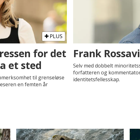
PLUS
essen for det
Frank Rossavik
a et sted
Selv med dobbelt minoritets
forfatteren og kommentator
ppmerksomhet til grenseløse
identitetsfellesskap.
eseren en femten år