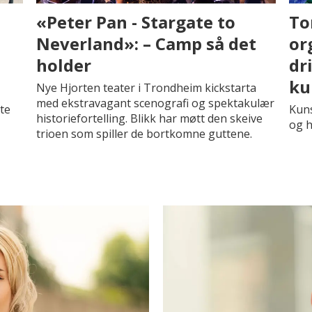
«Peter Pan - Stargate to
To
Neverland»: – Camp så det
or
holder
dr
ku
Nye Hjorten teater i Trondheim kickstarta
med ekstravagant scenografi og spektakulær
te
Kuns
historiefortelling. Blikk har møtt den skeive
og h
trioen som spiller de bortkomne guttene.