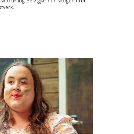
isk cruising. Selv gjør hun skogen til et
tverk.