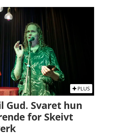
PLUS
il Gud. Svaret hun
rende for Skeivt
verk