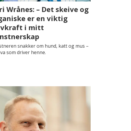
ri Wrånes: – Det skeive og
ganiske er en viktig
ivkraft i mitt
nstnerskap
tneren snakker om hund, katt og mus –
va som driver henne.