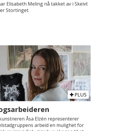
har Elisabeth Meling nå takket av i Skeivt
er Stortinget.
PLUS
ogsarbeideren
kunstneren Åsa Elzén representerer
lstadgruppens arbeid en mulighet for