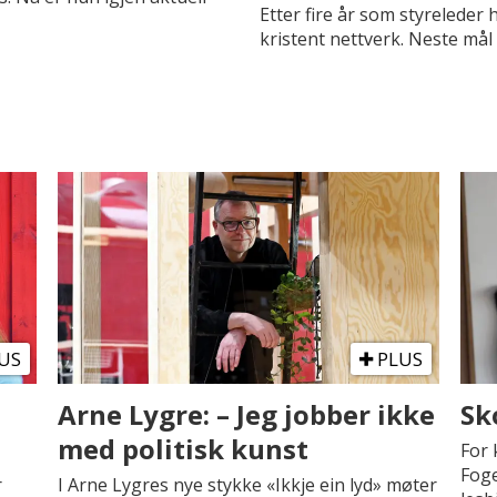
Etter fire år som styreleder 
kristent nettverk. Neste mål 
US
PLUS
Arne Lygre: – Jeg jobber ikke
Sk
med politisk kunst
For 
Foge
r
I Arne Lygres nye stykke «Ikkje ein lyd» møter