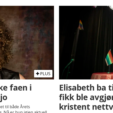
PLUS
ke faen i
Elisabeth ba t
jo
fikk ble avgjø
kristent nett
et til både Årets
s. Nå er hun igjen aktuell