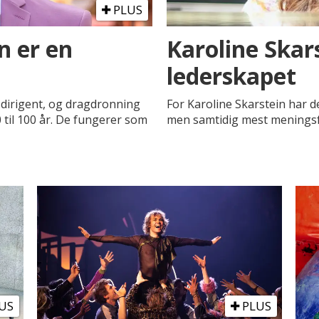
PLUS
n er en
Karoline Skar
lederskapet
dirigent, og dragdronning
For Karoline Skarstein har de
 til 100 år. De fungerer som
men samtidig mest meningsful
US
PLUS