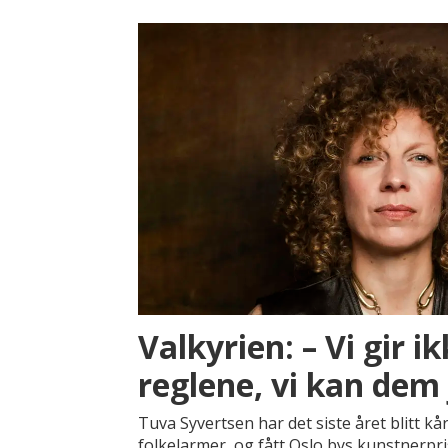
Valkyrien: – Vi gir ik
reglene, vi kan dem 
Tuva Syvertsen har det siste året blitt kår
folkelarmer, og fått Oslo bys kunstnerpri