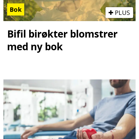
Bok
PLUS
Bifil birøkter blomstrer
med ny bok