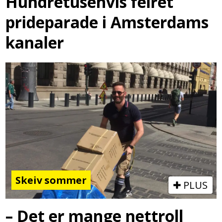
Hundretusenvis feiret
prideparade i Amsterdams
kanaler
Skeiv sommer
PLUS
– Det er mange nettroll