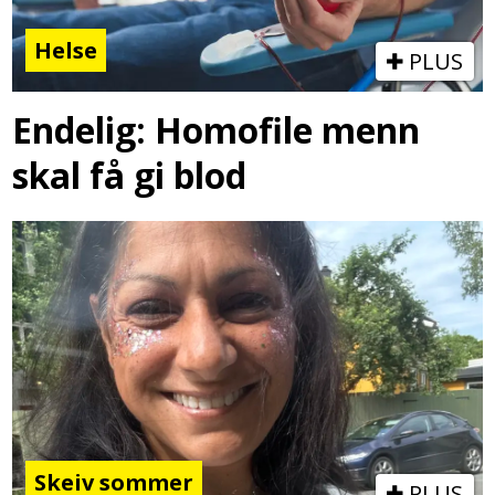
Helse
PLUS
Endelig: Homofile menn
skal få gi blod
Skeiv sommer
PLUS