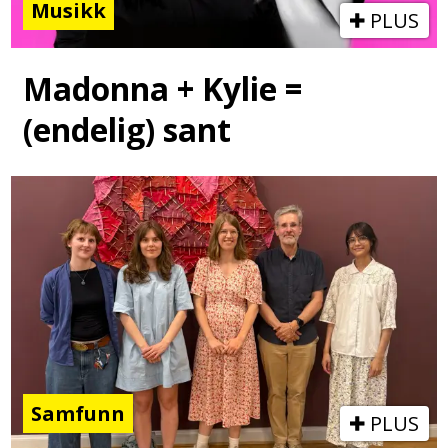
Musikk
PLUS
Madonna + Kylie =
(endelig) sant
Samfunn
PLUS