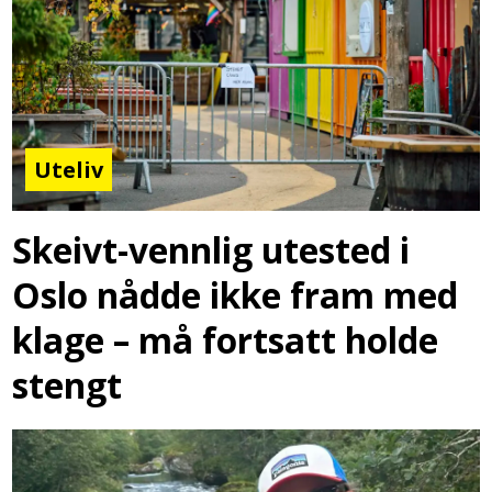
Uteliv
Skeivt-vennlig utested i
Oslo nådde ikke fram med
klage – må fortsatt holde
stengt