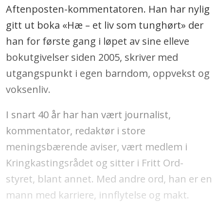
Aftenposten-kommentatoren. Han har nylig
gitt ut boka «Hæ – et liv som tunghørt» der
han for første gang i løpet av sine elleve
bokutgivelser siden 2005, skriver med
utgangspunkt i egen barndom, oppvekst og
voksenliv.
I snart 40 år har han vært journalist,
kommentator, redaktør i store
meningsbærende aviser, vært medlem i
Kringkastingsrådet og sitter i Fritt Ord-
styret, blant annet. Med andre ord, han er en
mann med karriere, innflytelse og makt.