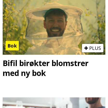
Bok
PLUS
Bifil birøkter blomstrer
med ny bok