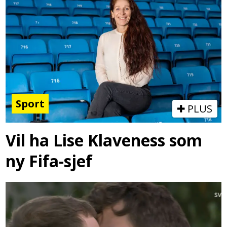
Sport
PLUS
Vil ha Lise Klaveness som
ny Fifa-sjef