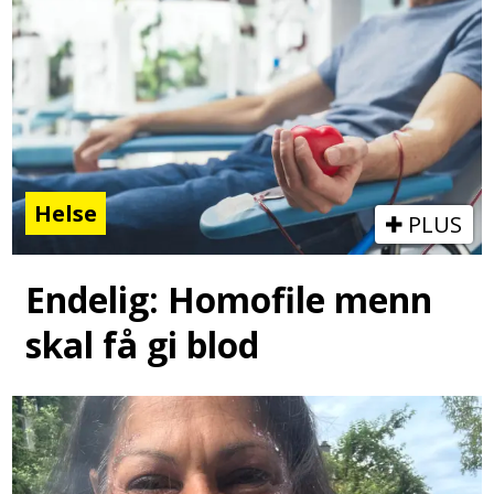
Helse
PLUS
Endelig: Homofile menn
skal få gi blod