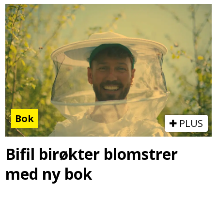
Bok
PLUS
Bifil birøkter blomstrer
med ny bok