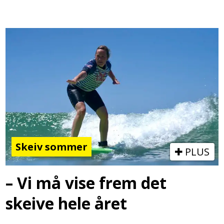
Skeiv sommer
PLUS
– Vi må vise frem det
skeive hele året