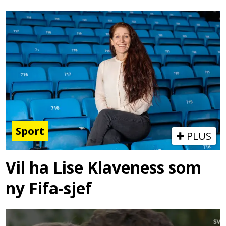
Sport
PLUS
Vil ha Lise Klaveness som
ny Fifa-sjef