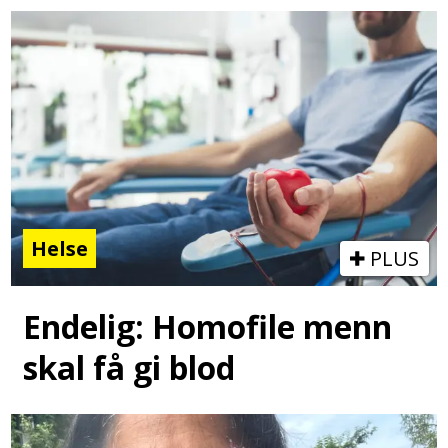
Helse
PLUS
Endelig: Homofile menn
skal få gi blod