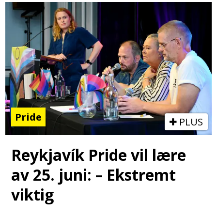
Pride
PLUS
Reykjavík Pride vil lære
av 25. juni: – Ekstremt
viktig