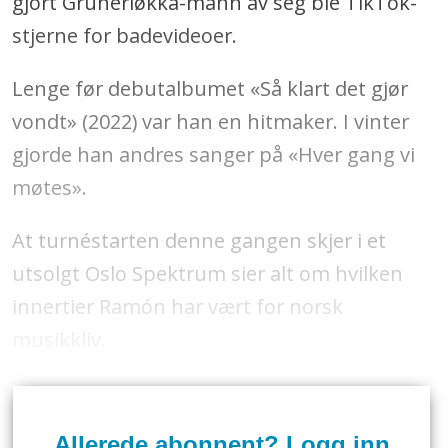
gjort Grünerløkka-mann av seg ble TikTok-
stjerne for badevideoer.
Lenge før debutalbumet «Så klart det gjør
vondt» (2022) var han en hitmaker. I vinter
gjorde han andres sanger på «Hver gang vi
møtes».
At turnéstarten denne gangen skjer i et
utsolgt Oslo Spektrum sier alt om hvilken
innertier Ramón har vært for norsk
musikkliv.
Allerede abonnent? Logg inn