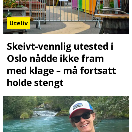
Uteliv
Skeivt-vennlig utested i
Oslo nådde ikke fram
med klage – må fortsatt
holde stengt