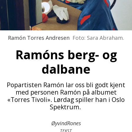
Ramón Torres Andresen
Foto: Sara Abraham.
Ramóns berg- og
dalbane
Popartisten Ramón lar oss bli godt kjent
med personen Ramón på albumet
«Torres Tivoli». Lørdag spiller han i Oslo
Spektrum.
Øyvind
Rones
TEKST