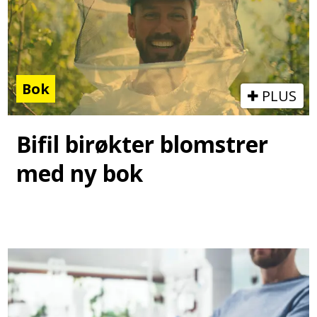
Bok
PLUS
Bifil birøkter blomstrer
med ny bok