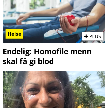
Helse
PLUS
Endelig: Homofile menn
skal få gi blod