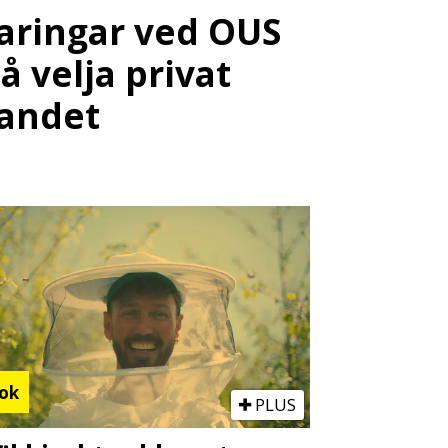
faringar ved OUS
 å velja privat
landet
ok
PLUS