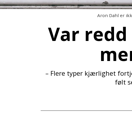
Aron Dahl er ikk
Var redd 
me
– Flere typer kjærlighet fo
følt 