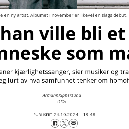
e en ny artist. Albumet i november er likevel en slags debut.
han ville bli et
nneske som m
rtjener kjærlighetssanger, sier musiker og 
seg lurt av hva samfunnet tenker om homofi
Armann
Kippersund
TEKST
24.10.2024 - 13:48
PUBLISERT