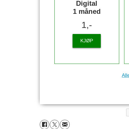
Digital
1 måned
1,-
KJØP
All