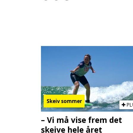
Skeiv sommer
PL
– Vi må vise frem det
skeive hele året