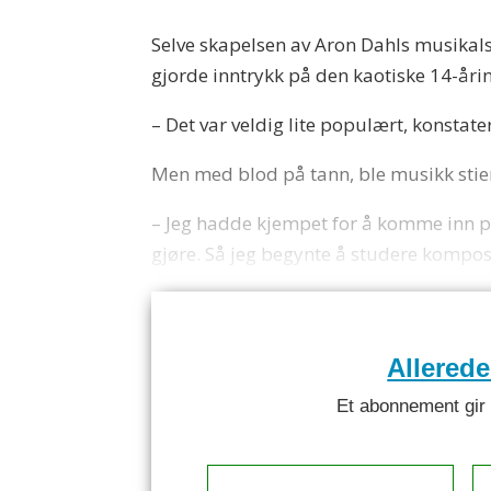
Selve skapelsen av Aron Dahls musikals
gjorde inntrykk på den kaotiske 14-åring
– Det var veldig lite populært, konstater
Men med blod på tann, ble musikk stien 
– Jeg hadde kjempet for å komme inn på 
gjøre. Så jeg begynte å studere komposis
Allered
Et abonnement gir ti