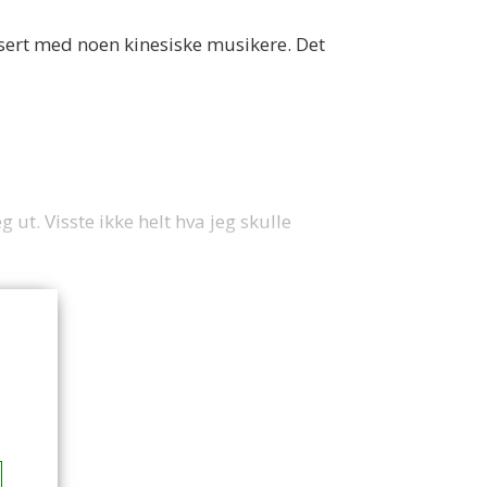
nsert med noen kinesiske musikere. Det
t. Visste ikke helt hva jeg skulle