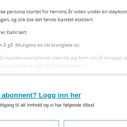
ke persona startet for herrens år siden under en støyko
en, og slik ble det første bandet etablert.
er Dahl tørt.
å gå. Muligens en litt kronglete sti.
musikkonservatoriet, men da jeg kom inn så droppet jeg u
jon og det var det 20-åra ble brukt til.
e abonnent? Logg inn her
lgang til alt innhold og vi har følgende tilbud