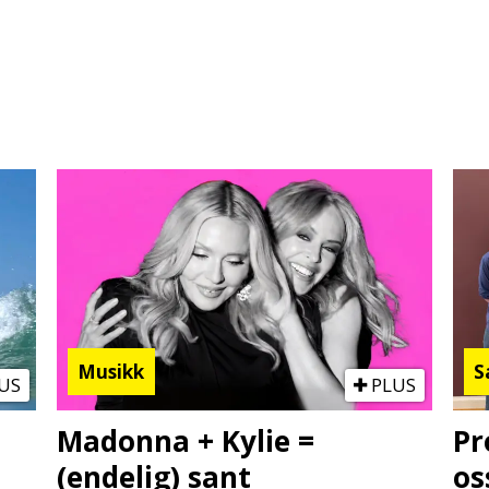
Musikk
S
US
PLUS
Madonna + Kylie =
Pr
(endelig) sant
os