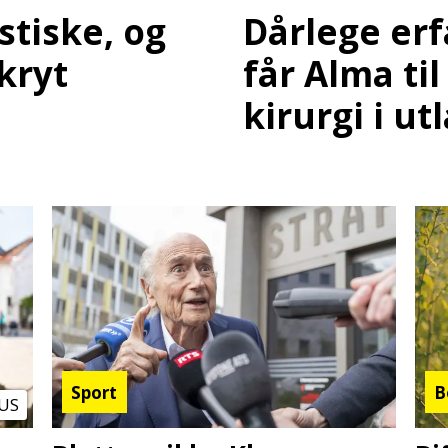
Dårlege er
stiske, og
får Alma til
kryt
kirurgi i ut
Sport
B
US