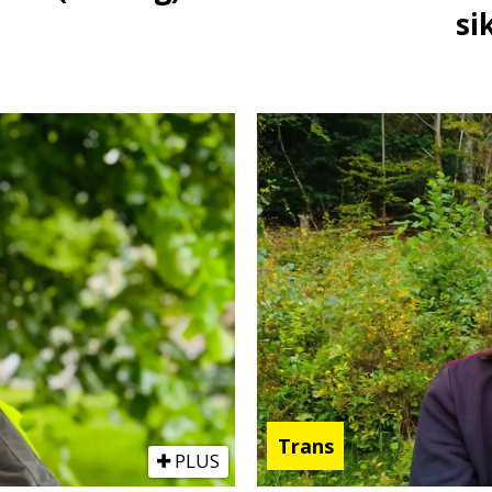
si
Trans
PLUS