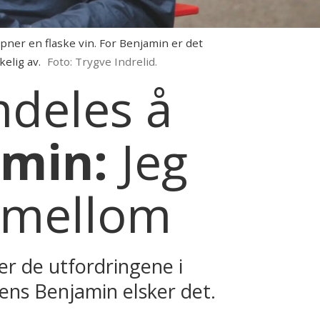
åpner en flaske vin. For Benjamin er det
kelig av.
Foto: Trygve Indrelid.
mdeles å
min:
Jeg
nnimellom
er de utfordringene i
ens Benjamin elsker det.