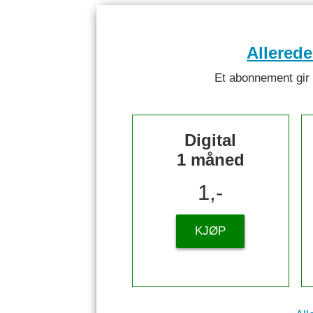
Allered
Et abonnement gir ti
Digital
1 måned
1,-
KJØP