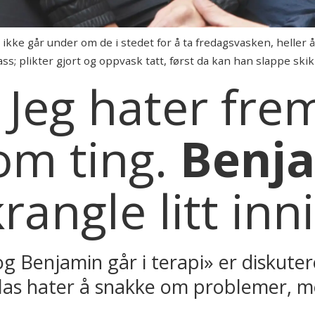
n ikke går under om de i stedet for å ta fredagsvasken, heller 
ss; plikter gjort og oppvask tatt, først da kan han slappe skik
Jeg hater fre
om ting.
Benja
krangle litt i
og Benjamin går i terapi» er diskuter
iklas hater å snakke om problemer, m