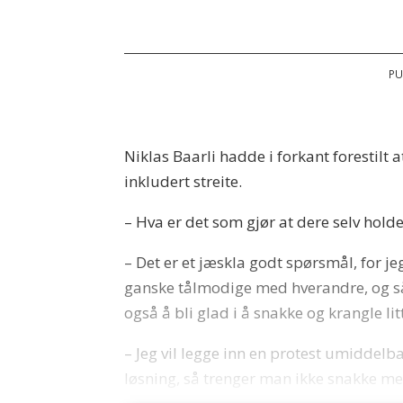
PU
Niklas Baarli hadde i forkant forestilt a
inkludert streite.
– Hva er det som gjør at dere selv hold
– Det er et jæskla godt spørsmål, for jeg 
ganske tålmodige med hverandre, og så s
også å bli glad i å snakke og krangle lit
– Jeg vil legge inn en protest umiddelba
løsning, så trenger man ikke snakke mer