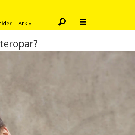
sider
Arkiv
eteropar?