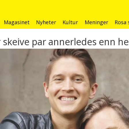
Magasinet
Nyheter
Kultur
Meninger
Rosa 
 skeive par annerledes enn h