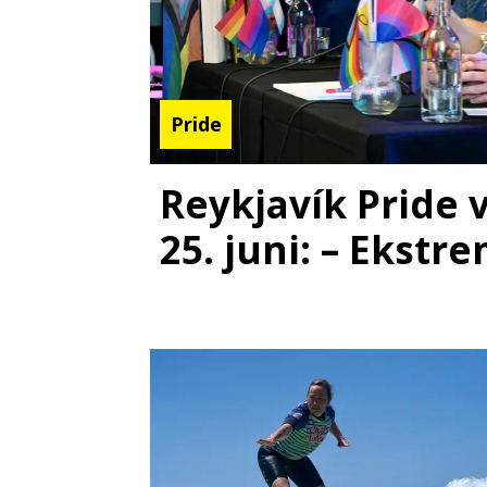
Pride
Reykjavík Pride v
25. juni: – Ekstre