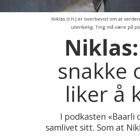
Niklas (t.h.) er overbevist om at verde
utenkelig. Ting må være på pla
Niklas
:
snakke 
liker å 
I podkasten «Baarli 
samlivet sitt. Som at N