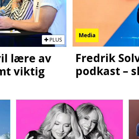
Media
PLUS
Fredrik Sol
il lære av
podkast – s
mt viktig