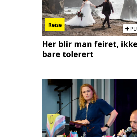
Reise
PL
Her blir man feiret, ikk
bare tolerert