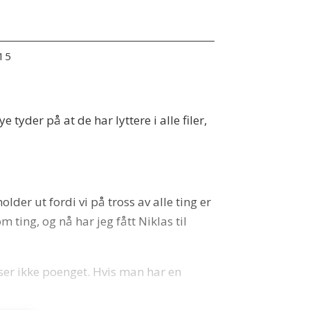
:15
tyder på at de har lyttere i alle filer,
older ut fordi vi på tross av alle ting er
ting, og nå har jeg fått Niklas til
 ser ikke poenget. Hvis man har en