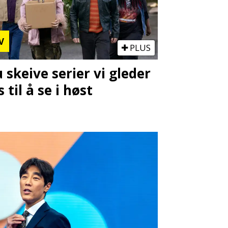
V
PLUS
u skeive serier vi gleder
s til å se i høst