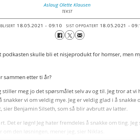
Aslaug Olette
Klausen
TEKST
18.05.2021 - 09:10
18.05.2021 - 09
BLISERT
SIST OPPDATERT
t podkasten skulle bli et nisjeprodukt for homser, men mye 
er sammen etter ti år?
stiller meg jo det spørsmålet selv av og til. Jeg tror at vi h
nakker vi om veldig mye. Jeg er veldig glad i å snakke om 
t, sier Benjamin Silseth, som så blir avbrutt av latter.
rt. Det er løgn! Jeg hater fremdeles å snakke om ting. Jeg
 om den løsningen, mener jeg, sier Niklas.