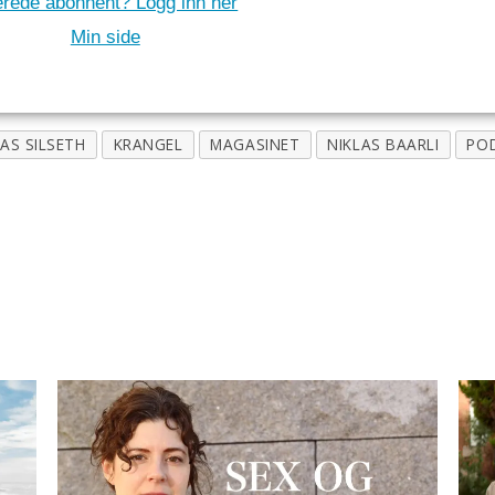
erede abonnent? Logg inn her
Min side
AS SILSETH
KRANGEL
MAGASINET
NIKLAS BAARLI
PO