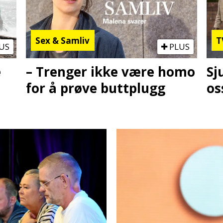
Sex & Samliv
T
US
PLUS
e
– Trenger ikke være homo
Sj
for å prøve buttplugg
os