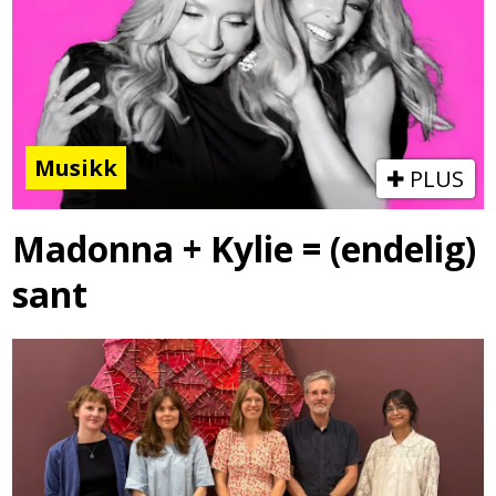
Musikk
PLUS
Madonna + Kylie = (endelig)
sant