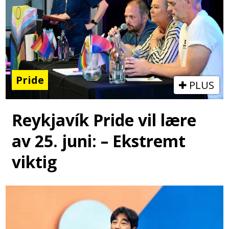
Pride
PLUS
Reykjavík Pride vil lære
av 25. juni: – Ekstremt
viktig