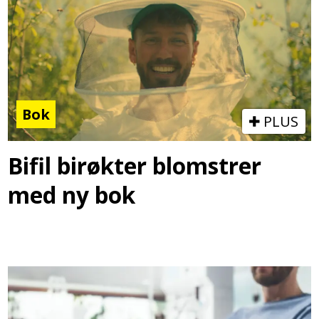
Bok
PLUS
Bifil birøkter blomstrer
med ny bok