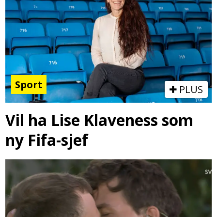
Sport
PLUS
Vil ha Lise Klaveness som
ny Fifa-sjef