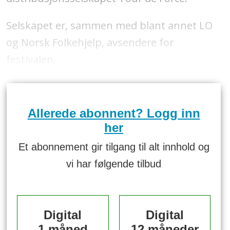
Selskapet er, sammen med blant annet LO
og Norsk Folkehjelp, avsendere for
festivalen.
Allerede abonnent? Logg inn
her
Et abonnement gir tilgang til alt innhold og
vi har følgende tilbud
Digital
Digital
1 måned
12 måneder