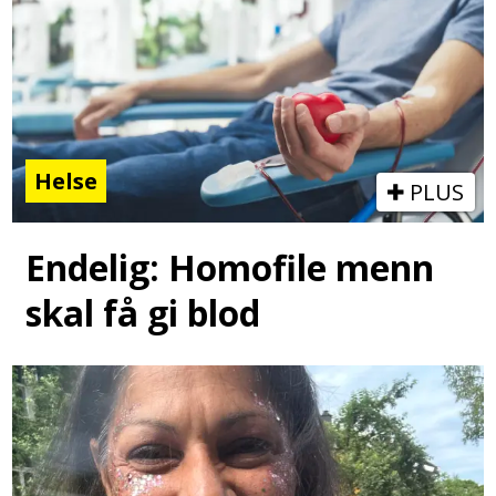
Helse
PLUS
Endelig: Homofile menn
skal få gi blod