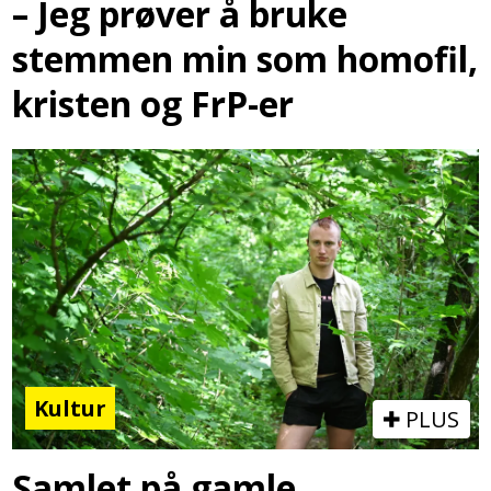
– Jeg prøver å bruke
stemmen min som homofil,
kristen og FrP-er
Kultur
PLUS
Samlet på gamle