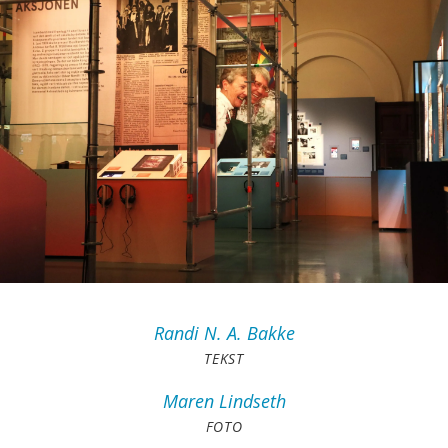
Randi
N. A. Bakke
TEKST
Maren
Lindseth
FOTO