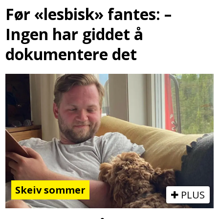
Før «lesbisk» fantes: –
Ingen har giddet å
dokumentere det
Skeiv sommer
PLUS