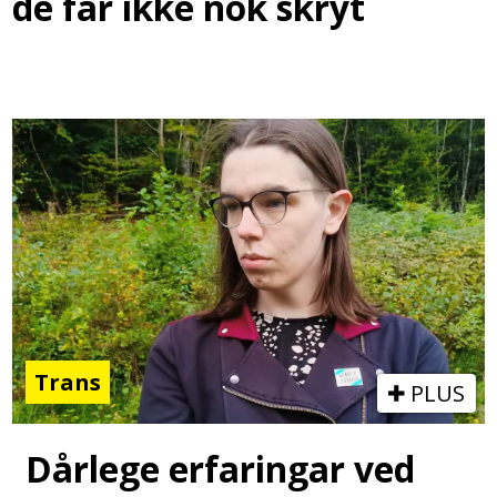
de får ikke nok skryt
Trans
PLUS
Dårlege erfaringar ved