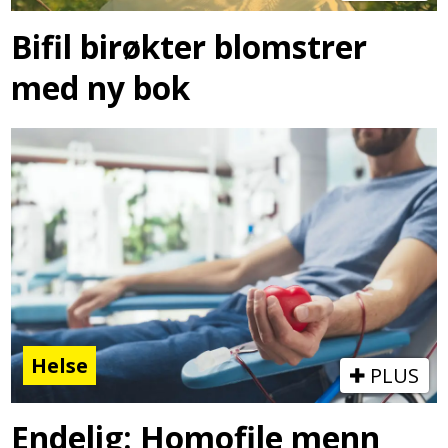
Bifil birøkter blomstrer
med ny bok
Helse
PLUS
Endelig: Homofile menn