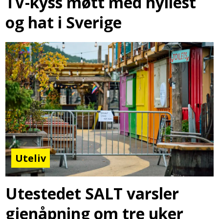
TV-kyss møtt med hyllest
og hat i Sverige
Uteliv
Utestedet SALT varsler
gjenåpning om tre uker