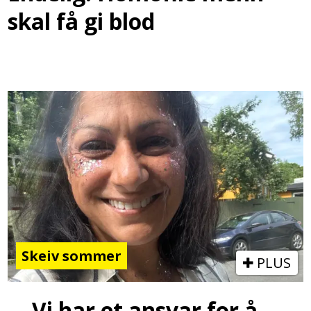
skal få gi blod
Skeiv sommer
PLUS
– Vi har et ansvar for å