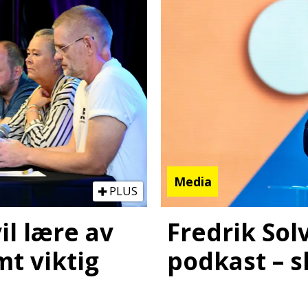
Media
PLUS
Fredrik Sol
il lære av
podkast – s
mt viktig