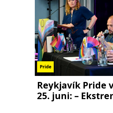
Pride
Reykjavík Pride v
25. juni: – Ekstre