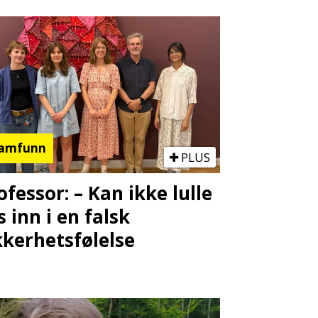
amfunn
PLUS
ofessor: – Kan ikke lulle
s inn i en falsk
kkerhetsfølelse