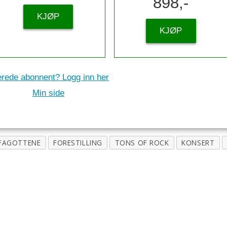
898,-
KJØP
KJØP
erede abonnent? Logg inn her
Min side
FAGOTTENE
FORESTILLING
TONS OF ROCK
KONSERT