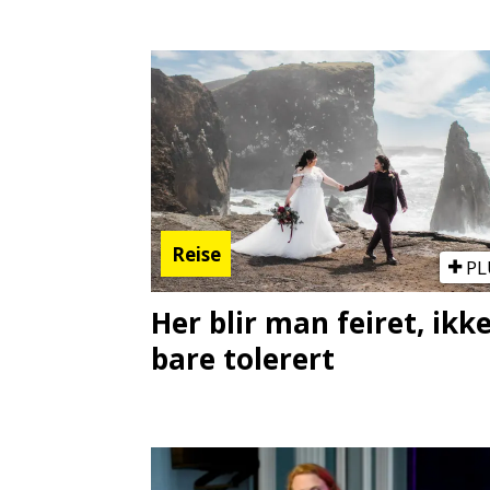
Reise
PL
Her blir man feiret, ikk
bare tolerert