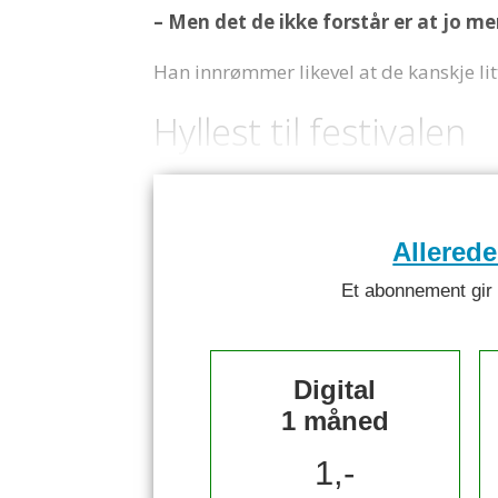
– Men det de ikke forstår er at jo 
Han innrømmer likevel at de kanskje litt
Hyllest til festivalen
Allered
Et abonnement gir ti
Digital
1 måned
1,-