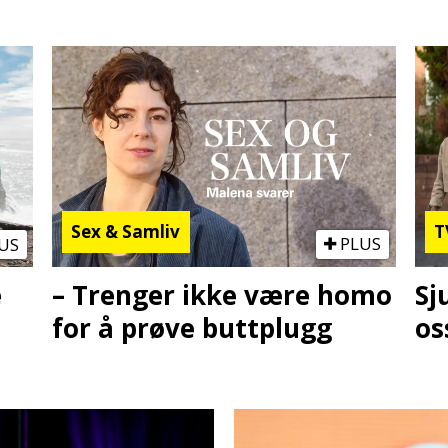
Sex & Samliv
T
US
PLUS
e
– Trenger ikke være homo
Sj
for å prøve buttplugg
os