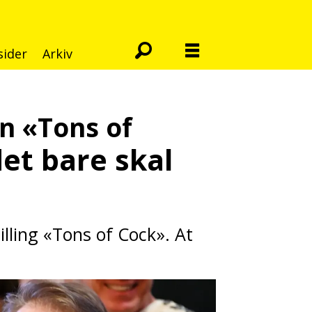
sider
Arkiv
en «Tons of
det bare skal
lling «Tons of Cock». At