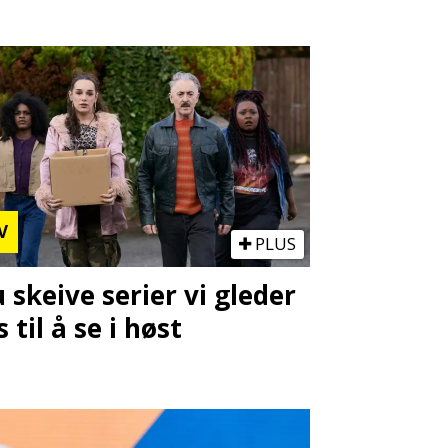
V
PLUS
u skeive serier vi gleder
s til å se i høst