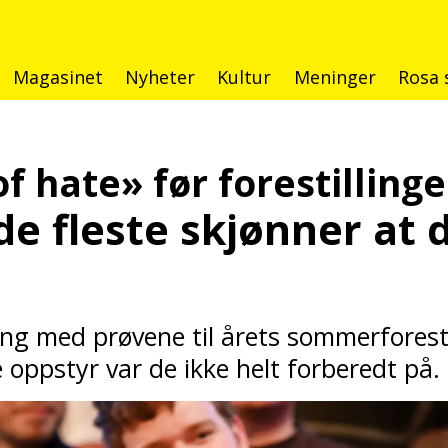
Magasinet
Nyheter
Kultur
Meninger
Rosa 
f hate» før forestilling
de fleste skjønner
at 
ang med prøvene til årets sommerforesti
 oppstyr var de ikke helt forberedt på.