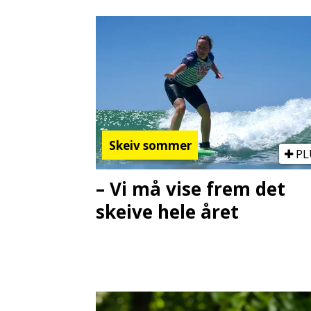
Skeiv sommer
PL
– Vi må vise frem det
skeive hele året