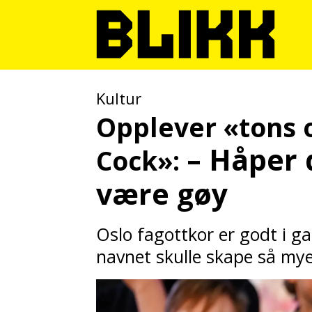
Kultur
Opplever «tons o
– Håper 
Cock»:
være gøy
Oslo fagottkor er godt i g
navnet skulle skape så mye