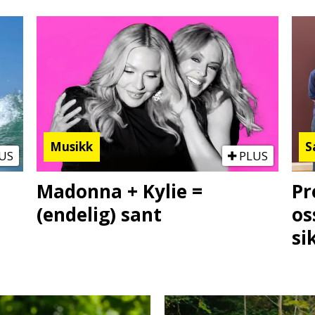
Musikk
S
US
PLUS
Madonna + Kylie =
Pr
(endelig) sant
os
si