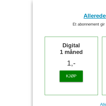
Allered
Et abonnement gir ti
Digital
1 måned
1,-
KJØP
All