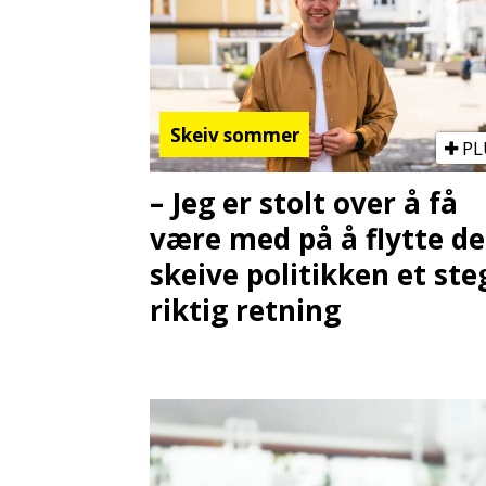
Skeiv sommer
PL
– Jeg er stolt over å få
være med på å flytte d
skeive politikken et steg
riktig retning