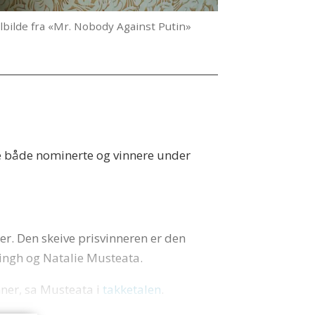
illbilde fra «Mr. Nobody Against Putin»
ive både nominerte og vinnere under
mer. Den skeive prisvinneren er den
ingh og Natalie Musteata.
nner, sa Musteata i
takketalen
.