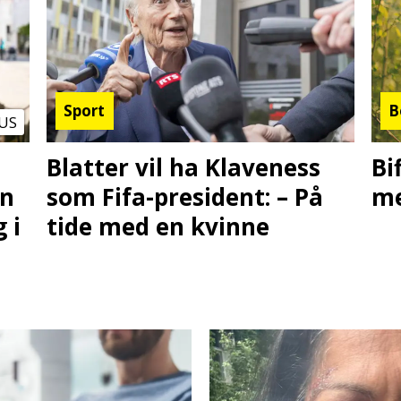
Sport
B
US
Blatter vil ha Klaveness
Bi
en
som Fifa-president: – På
me
 i
tide med en kvinne