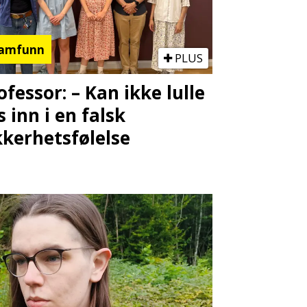
amfunn
PLUS
ofessor: – Kan ikke lulle
s inn i en falsk
kkerhetsfølelse