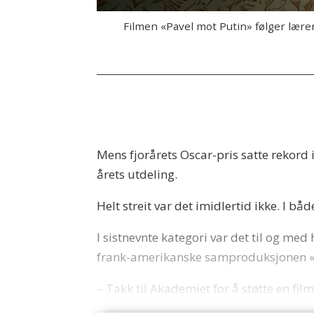
Filmen «Pavel mot Putin» følger lære
Mens fjorårets Oscar-pris satte rekord 
årets utdeling.
Helt streit var det imidlertid ikke. I b
I sistnevnte kategori var det til og med 
frank-amerikanske samproduksjonen «T
– Takk til Akademiet for å støtte en fil