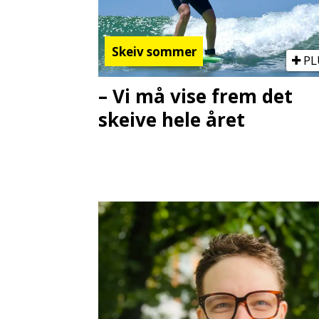
Skeiv sommer
PL
– Vi må vise frem det
skeive hele året