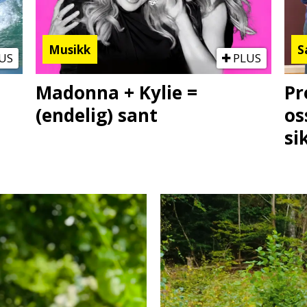
Musikk
S
US
PLUS
Madonna + Kylie =
Pr
(endelig) sant
os
si