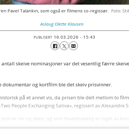
ren Pavel Talankin, som også er filmens co-regissør.
Foto: St
Aslaug Olette
Klausen
16.03.2026 - 15:43
PUBLISERT
i antall skeive nominasjoner var det vesentlig færre ske
åde dokumentar og kortfilm ble det skeiv prisvinner.
historisk på et annet vis, da prisen ble delt mellom to fil
wo People Exchanging Saliva», regissert av Alexandre S
m som er rar og skeiv, og som hovedsakelig er laget av kvi