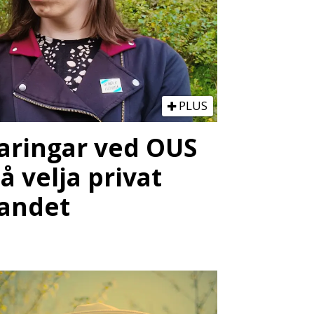
PLUS
faringar ved OUS
 å velja privat
landet