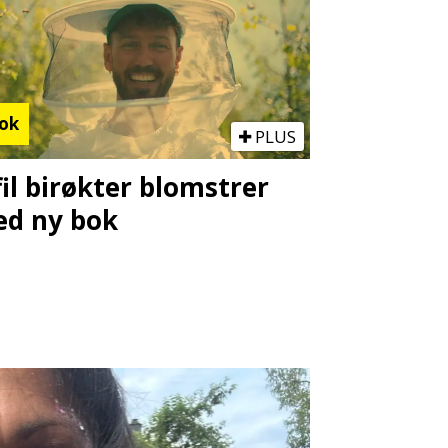
ok
PLUS
fil birøkter blomstrer
d ny bok