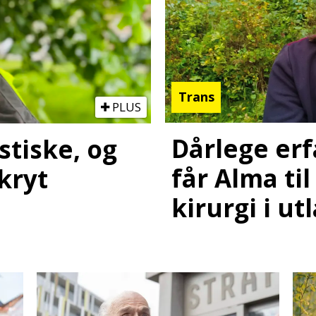
Trans
PLUS
Dårlege er
stiske, og
får Alma til
kryt
kirurgi i ut