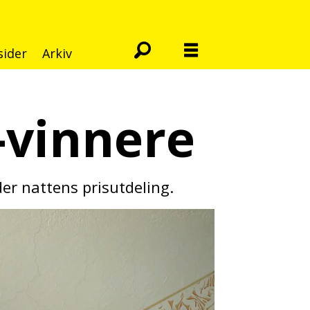
sider
Arkiv
-vinnere
der nattens prisutdeling.