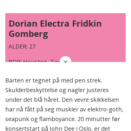
Dorian Electra Fridkin
Gomberg
ALDER: 27
BOR: Houston, Texas
SIVIL STATUS: ukjent
Barten er tegnet på med pen strek.
Skulderbeskyttelse og nagler justeres
AKTUELL: ga ut debutalbumet
under det blå håret. Den vevre skikkelsen
«Flamboyant» i juli, og er nå på
har nå fått på seg muskler av elektro-goth,
europaturné som support for Charlie
seapunk og flamboyance. 20 minutter før
XCX
konsertstart på John Dee i Oslo, er det