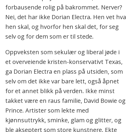
SOME: Instagram og Twitter
forbausende rolig på bakrommet. Nerver?
@dorianelectra
,
dorianelectra.com
Nei, det har ikke Dorian Electra. Hen vet hva
hen skal, og hvorfor hen skal det, for seg
selv og for dem som er til stede.
Oppveksten som sekulær og liberal jøde i
et overveiende kristen-konservativt Texas,
ga Dorian Electra en plass på utsiden, som
selv om det ikke var bare lett, også åpnet
for et annet blikk på verden. Ikke minst
takket være en raus familie, David Bowie og
Prince. Artister som lekte med
kjønnsuttrykk, sminke, glam og glitter, og
ble akseptert som store kunstnere. Ekte