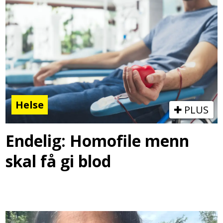
Helse
PLUS
Endelig: Homofile menn
skal få gi blod