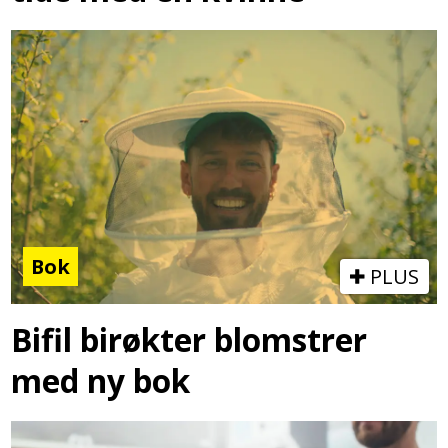
Bok
PLUS
Bifil birøkter blomstrer
med ny bok