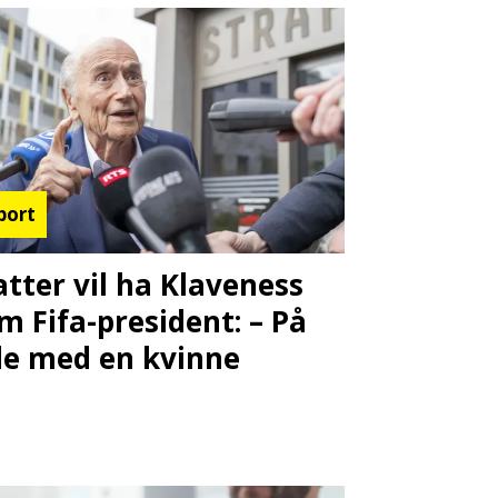
port
atter vil ha Klaveness
m Fifa-president: – På
de med en kvinne