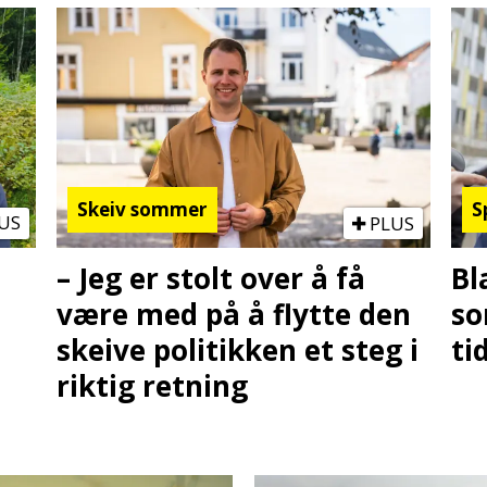
Skeiv sommer
S
US
PLUS
– Jeg er stolt over å få
Bl
være med på å flytte den
so
skeive politikken et steg i
ti
riktig retning