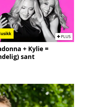
usikk
PLUS
donna + Kylie =
ndelig) sant