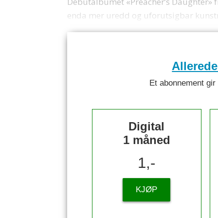
Debutalbumet «Preacher’s Daughter» fr
enda mer uredd og uforutsigbar kunst
Allered
Et abonnement gir ti
Digital
1 måned
1,-
KJØP