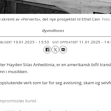
i skremt av «Perverts», det nye prosjektet til Ethel Cain
Foto
Øyvind
Rones
10.01.2025 - 15:53
11.01.2025 - 14
BLISERT
SIST OPPDATERT
eter Hayden Silas Anhedönia, er en amerikansk bifil transk
inn i musikken.
ppslukende verk som tar for seg avvisning, skam og selvf
ompromissløs kunst.