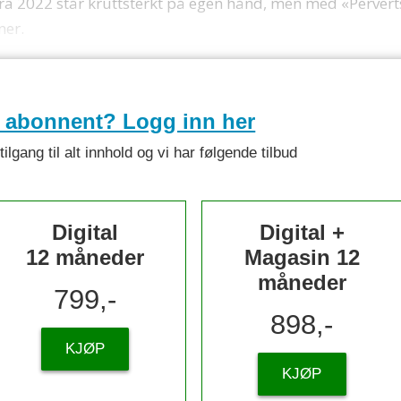
a 2022 står kruttsterkt på egen hånd, men med «Pervert
ner.
e abonnent? Logg inn her
lgang til alt innhold og vi har følgende tilbud
Digital
Digital +
12 måneder
Magasin 12
måneder
799,-
898,-
KJØP
KJØP