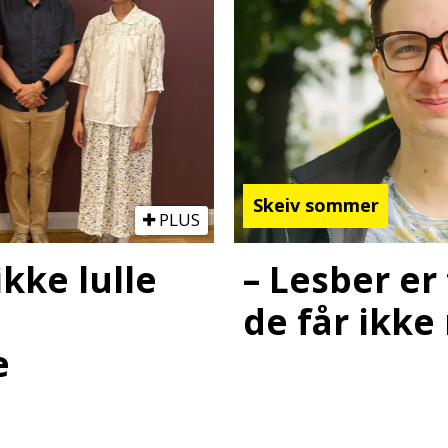
Skeiv sommer
PLUS
– Lesber er
ikke lulle
de får ikke
e