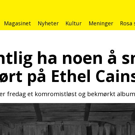
Magasinet
Nyheter
Kultur
Meninger
Rosa 
ntlig ha noen å 
hørt på Ethel Cai
pper fredag et komromistløst og bekmørkt albu