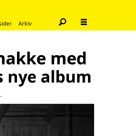
sider
Arkiv
snakke med
ns nye album
m.