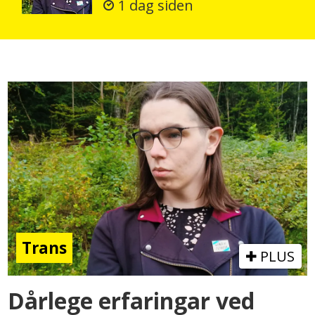
1 dag siden
Trans
PLUS
Dårlege erfaringar ved