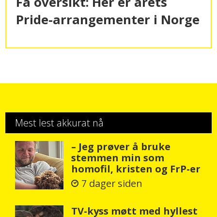
Få oversikt: Her er årets
Pride-
arrangementer i Norge
Mest lest akkurat nå
– Jeg prøver å bruke
stemmen min som
homofil, kristen og FrP-er
7 dager siden
TV-kyss møtt med hyllest