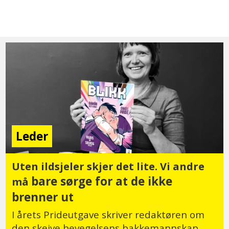
Leder
Uten ildsjeler skjer det lite. Vi andre
bare sørge for at de ikke
må
brenner ut
I årets Prideutgave skriver redaktøren om
den skeive bevegelsens bakkemannskap.