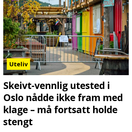
Uteliv
Skeivt-vennlig utested i
Oslo nådde ikke fram med
klage – må fortsatt holde
stengt