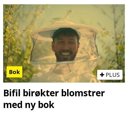
Bok
PLUS
Bifil birøkter blomstrer
med ny bok