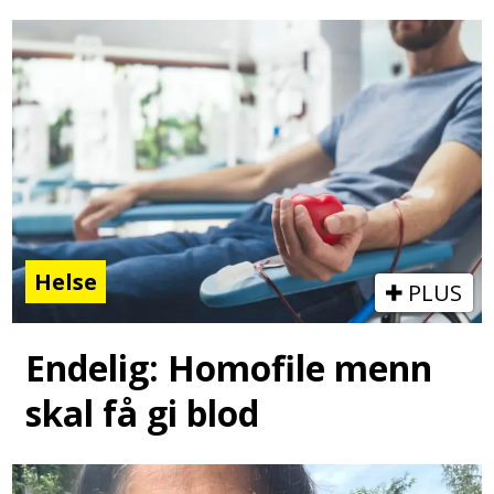
Helse
PLUS
Endelig: Homofile menn
skal få gi blod