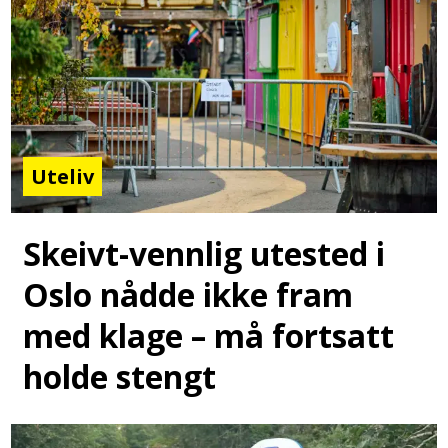
Uteliv
Skeivt-vennlig utested i
Oslo nådde ikke fram
med klage – må fortsatt
holde stengt