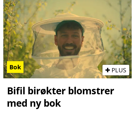
Bok
PLUS
Bifil birøkter blomstrer
med ny bok