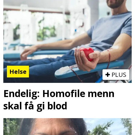
Helse
PLUS
Endelig: Homofile menn
skal få gi blod