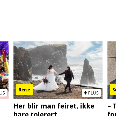
Reise
S
US
PLUS
Her blir man feiret, ikke
– 
bare tolerert
fo