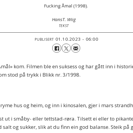
Fucking Åmal (1998).
Hans
T. Wiig
TEKST
01.10.2023 - 06:00
PUBLISERT
Åmål» kom. Filmen ble en suksess og har gått inn i histori
m stod på trykk i Blikk nr. 3/1998.
 ryme hus og heim, og inn i kinosalen, gjer i mars strand
ut i småby- eller tettstad-røra. Tilsett ei eller to pikant
salt og sukker, slik at du finn ein god balanse. Steik på 