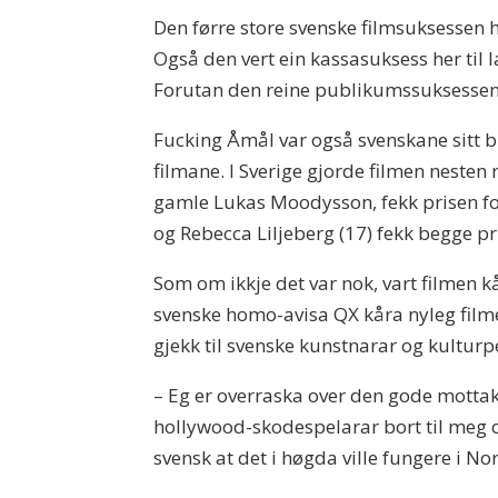
Den førre store svenske filmsuksessen h
Også den vert ein kassasuksess her til 
Forutan den reine publikumssuksessen, h
Fucking Åmål var også svenskane sitt 
filmane. I Sverige gjorde filmen nesten
gamle Lukas Moodysson, fekk prisen fo
og Rebecca Liljeberg (17) fekk begge pr
Som om ikkje det var nok, vart filmen kå
svenske homo-avisa QX kåra nyleg filmen
gjekk til svenske kunstnarar og kulturp
– Eg er overraska over den gode mottakin
hollywood-skodespelarar bort til meg og 
svensk at det i høgda ville fungere i N