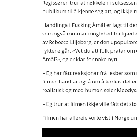
Regissøren trur at nøkkelen i suksessen i
publikum til å kjenne seg att, og ikkje m
Handlinga i Fucking Åmål er lagt til d
som også rommar mogleheit for kjærleik.
av Rebecca Liljeberg, er den upopulære 
ryktene går. «Vet du att folk pratar om 
Åmål?», og er klar for noko nytt.
– Eg har fått reaksjonar frå lesber som 
filmen handlar også om å korleis det er 
realistisk og med humor, seier Moodys
– Eg trur at filmen ikkje ville fått det
Filmen har allereie vorte vist i Norge u