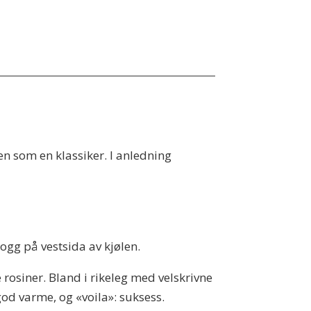
en som en klassiker. I anledning
hogg på vestsida av kjølen.
e rosiner. Bland i rikeleg med velskrivne
god varme, og «voila»: suksess.