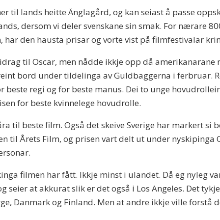
er til lands heitte Änglagård, og kan seiast å passe oppsk
lands, dersom vi deler svenskane sin smak. For nærare 800
ar den hausta prisar og vorte vist på filmfestivalar kri
bidrag til Oscar, men nådde ikkje opp då amerikanarane 
 reint bord under tildelinga av Guldbaggerna i ferbruar. 
r beste regi og for beste manus. Dei to unge hovudrolle
isen for beste kvinnelege hovudrolle.
ra til beste film. Også det skeive Sverige har markert si 
 til Årets Film, og prisen vart delt ut under nyskipinga 
ersonar.
ga filmen har fått. Ikkje minst i ulandet. Då eg nyleg var
seier at akkurat slik er det også i Los Angeles. Det tykjer
orge, Danmark og Finland. Men at andre ikkje ville forstå 