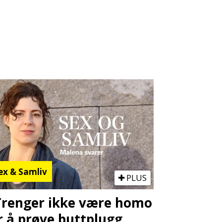
ex & Samliv
PLUS
Trenger ikke være homo
r å prøve buttplugg