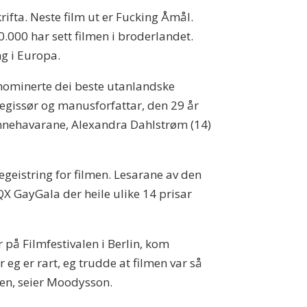
rifta. Neste film ut er Fucking Åmål.
.000 har sett filmen i broderlandet.
ng i Europa.
nominerte dei beste utanlandske
Regissør og manusforfattar, den 29 år
innehavarane, Alexandra Dahlstrøm (14)
begeistring for filmen. Lesarane av den
QX GayGala der heile ulike 14 prisar
 på Filmfestivalen i Berlin, kom
 eg er rart, eg trudde at filmen var så
den, seier Moodysson.