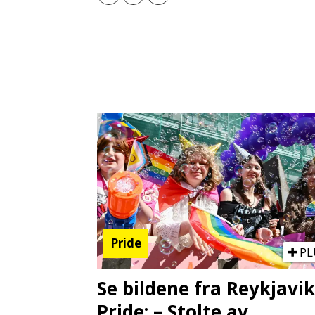
Pride
PL
Se bildene fra Reykjavik
Pride: – Stolte av