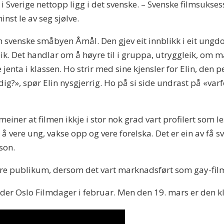
 Sverige nettopp ligg i det svenske. – Svenske filmsuksessar
inst le av seg sjølve.
en svenske småbyen Åmål. Den gjev eit innblikk i eit u
 Det handlar om å høyre til i gruppa, utryggleik, om mak
jenta i klassen. Ho strir med sine kjensler for Elin, den
dig?», spør Elin nysgjerrig. Ho på si side undrast på «varf
meiner at filmen ikkje i stor nok grad vart profilert som l
å vere ung, vakse opp og vere forelska. Det er ein av få s
son.
 store publikum, dersom det vart marknadsført som gay-fil
nder Oslo Filmdager i februar. Men den 19. mars er den kla