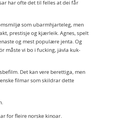
 har ofte det til felles at dei får
ngdomsmiljø som ubarmhjarteleg, men
t, prestisje og kjærleik. Agnes, spelt
 penaste og mest populære jenta. Og
ör måste vi bo i fucking, jävla kuk-
esbefilm. Det kan vere berettiga, men
venske filmar som skildrar dette
m.
r for fleire norske kinoar.