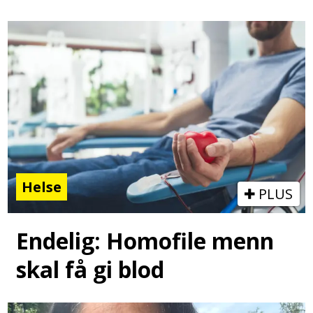
Helse
PLUS
Endelig: Homofile menn
skal få gi blod