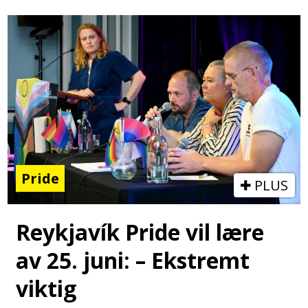
Pride
PLUS
Reykjavík Pride vil lære
av 25. juni: – Ekstremt
viktig