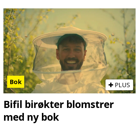
Bok
PLUS
Bifil birøkter blomstrer
med ny bok