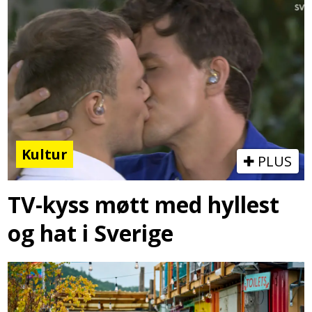
Kultur
PLUS
TV-kyss møtt med hyllest
og hat i Sverige