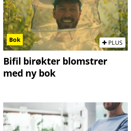
Bok
PLUS
Bifil birøkter blomstrer
med ny bok