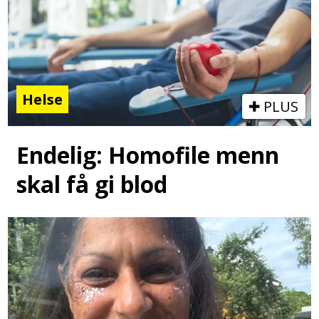
Helse
PLUS
Endelig: Homofile menn
skal få gi blod