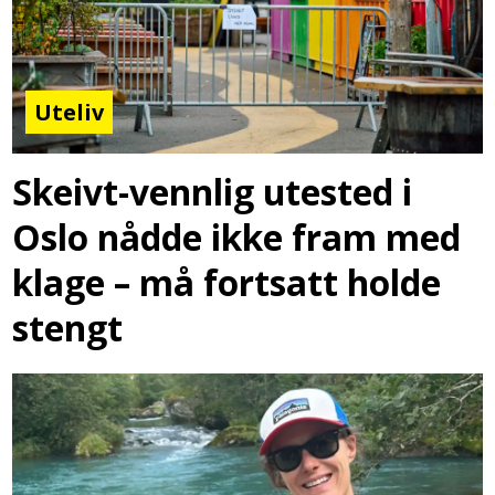
Uteliv
Skeivt-vennlig utested i
Oslo nådde ikke fram med
klage – må fortsatt holde
stengt