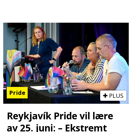
Pride
PLUS
Reykjavík Pride vil lære
av 25. juni: – Ekstremt