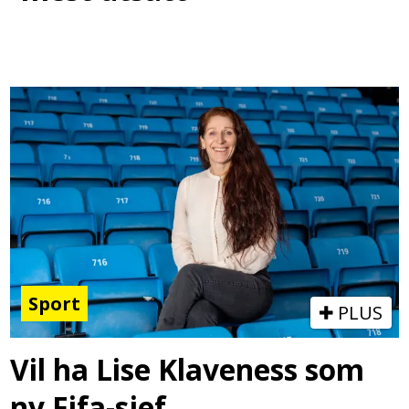
Sport
PLUS
Vil ha Lise Klaveness som
ny Fifa-sjef