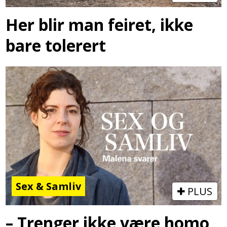
Her blir man feiret, ikke
bare tolerert
Sex & Samliv
PLUS
– Trenger ikke være homo