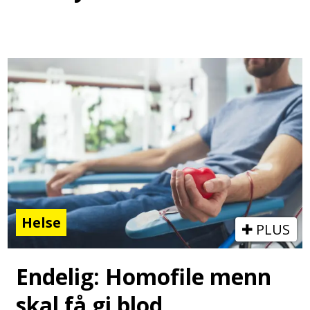
Helse
PLUS
Endelig: Homofile menn
skal få gi blod