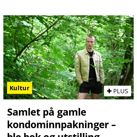
Kultur
PLUS
Samlet på gamle
kondominnpakninger –
ble bok og utstilling