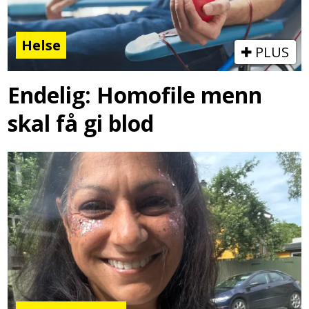
Helse
PLUS
Endelig: Homofile menn
skal få gi blod