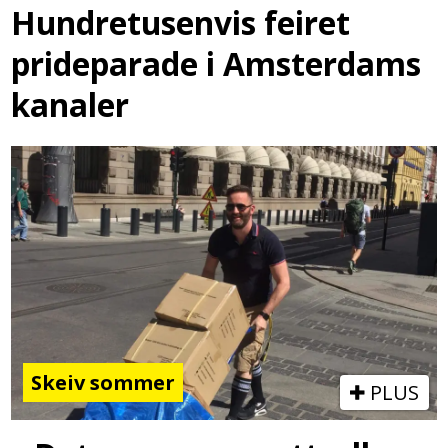
Hundretusenvis feiret
prideparade i Amsterdams
kanaler
Skeiv sommer
PLUS