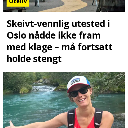
Uteliv
Skeivt-vennlig utested i
Oslo nådde ikke fram
med klage – må fortsatt
holde stengt