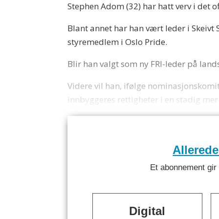
Stephen Adom (32) har hatt verv i det off
Blant annet har han vært leder i Skeiv
styremedlem i Oslo Pride.
Blir han valgt som ny FRI-leder på lands
Videre vil han, ifølge nominasjonskomi
innbyggeres rettigheter i en stadig mer
Allered
Et abonnement gir ti
Digital