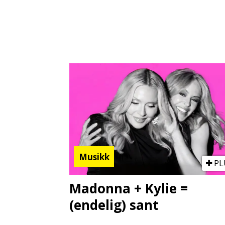
Musikk
PL
Madonna + Kylie =
(endelig) sant