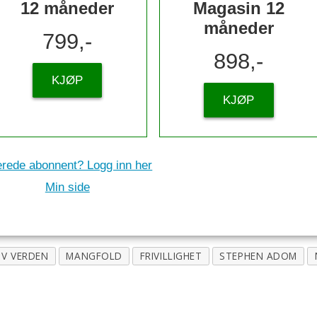
12 måneder
Magasin 12
måneder
799,-
898,-
KJØP
KJØP
erede abonnent? Logg inn her
Min side
IV VERDEN
MANGFOLD
FRIVILLIGHET
STEPHEN ADOM