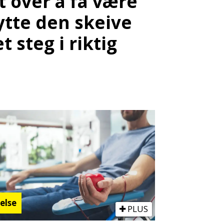
lt over å få være
ytte den skeive
t steg i riktig
else
PLUS