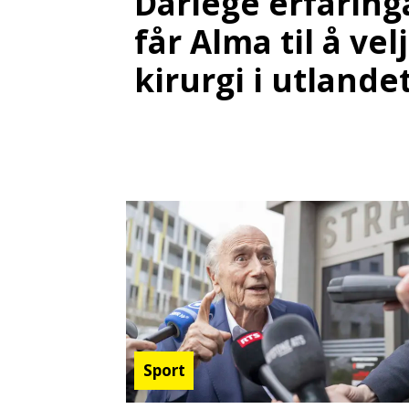
Dårlege erfaring
får Alma til å vel
kirurgi i utlande
Sport