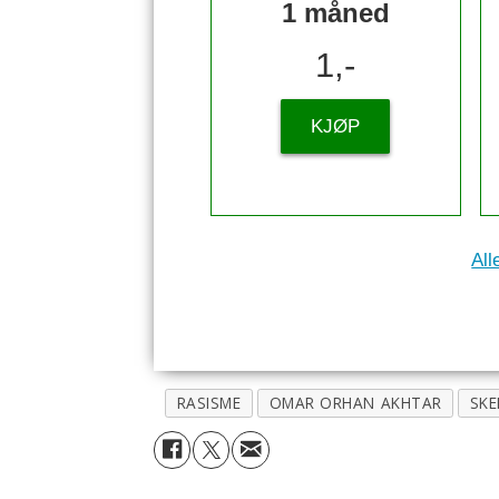
1 måned
1,-
KJØP
All
RASISME
OMAR ORHAN AKHTAR
SKE