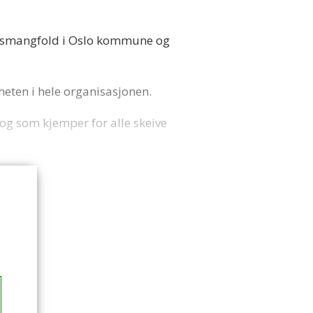
itetsmangfold i Oslo kommune og
igheten i hele organisasjonen.
og som kjemper for alle skeive