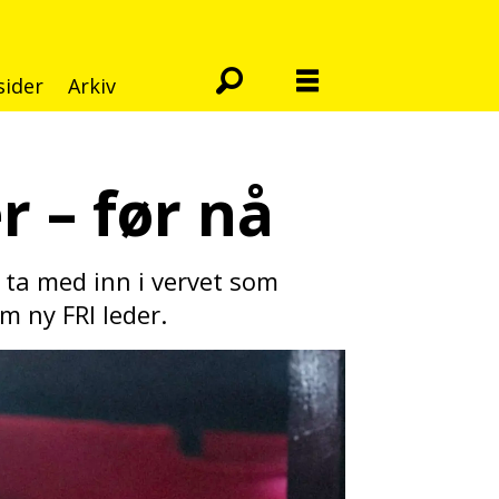
sider
Arkiv
r – før nå
g ta med inn i vervet som
om ny FRI leder.