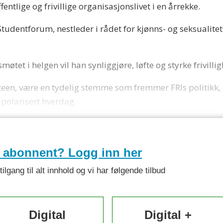
entlige og frivillige organisasjonslivet i en årrekke.
t Studentforum, nestleder i rådet for kjønns- og seksual
møtet i helgen vil han synliggjøre, løfte og styrke frivill
teen, være en tydelig stemme som fremmer FRIs politikk, 
 polarisert hverdag.
e abonnent? Logg inn her
lgang til alt innhold og vi har følgende tilbud
Digital
Digital +