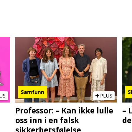
Samfunn
S
US
PLUS
Professor: – Kan ikke lulle
– 
oss inn i en falsk
de
sikkerhetsfølelse