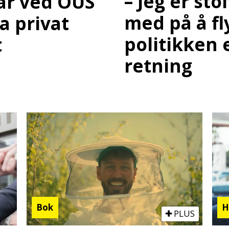
– Jeg er sto
ar ved OUS
med på å fl
ja privat
politikken e
t
retning
Bok
H
PLUS