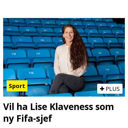
Sport
PLUS
Vil ha Lise Klaveness som
ny Fifa-sjef