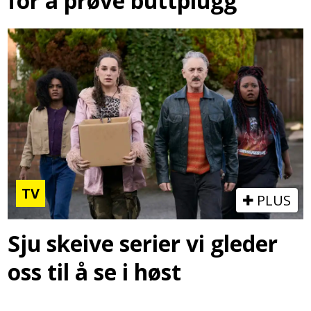
for å prøve buttplugg
TV
PLUS
Sju skeive serier vi gleder
oss til å se i høst