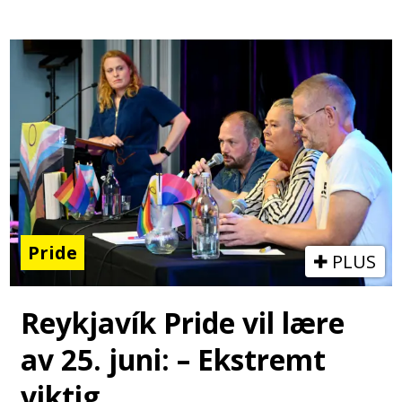
Pride
PLUS
Reykjavík Pride vil lære
av 25. juni: – Ekstremt
viktig