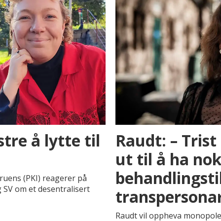
re å lytte til
Raudt: – Trist
ut til å ha no
behandlingstil
ruens (PKI) reagerer på
g SV om et desentralisert
transpersona
Raudt vil oppheva monopolet