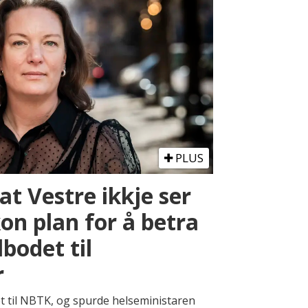
PLUS
 at Vestre ikkje ser
kon plan for å betra
bodet til
r
 til NBTK, og spurde helseministaren