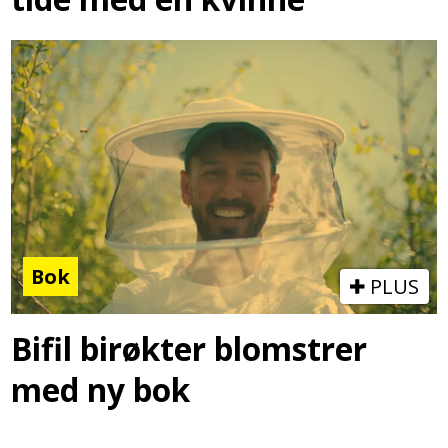
Bok
PLUS
Bifil birøkter blomstrer
med ny bok