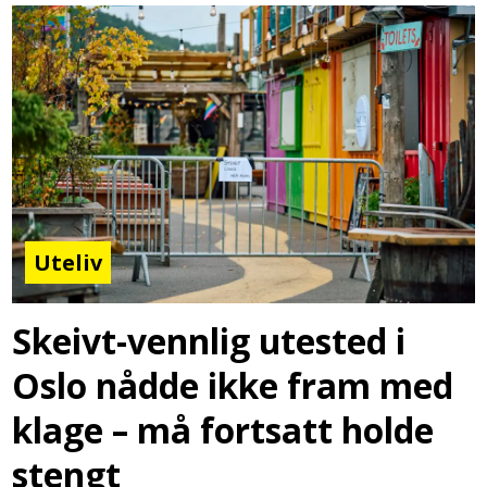
Uteliv
Skeivt-vennlig utested i
Oslo nådde ikke fram med
klage – må fortsatt holde
stengt