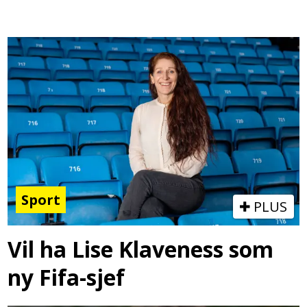
Sport
PLUS
Vil ha Lise Klaveness som
ny Fifa-sjef