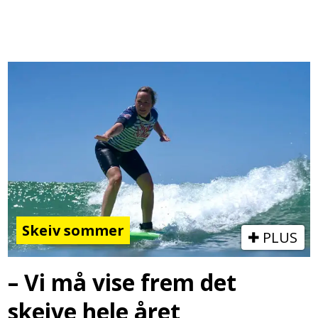
Skeiv sommer
PLUS
– Vi må vise frem det
skeive hele året